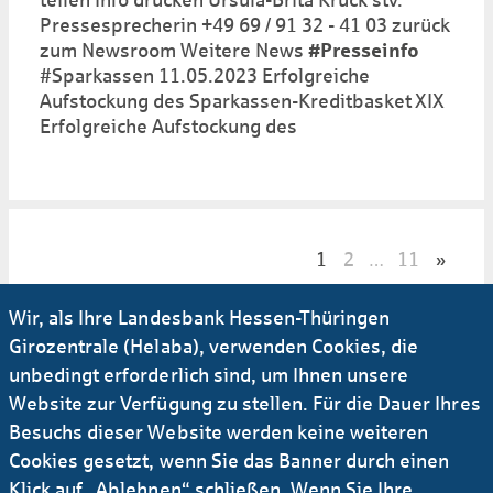
Pressesprecherin +49 69 / 91 32 - 41 03 zurück
zum Newsroom Weitere News
#Presseinfo
#Sparkassen 11.05.2023 Erfolgreiche
Aufstockung des Sparkassen-Kreditbasket XIX
Erfolgreiche Aufstockung des
1
2
11
»
…
Wir, als Ihre Landesbank Hessen-Thüringen
Girozentrale (Helaba), verwenden Cookies, die
Emissionen-Suche
unbedingt erforderlich sind, um Ihnen unsere
Website zur Verfügung zu stellen. Für die Dauer Ihres
Für insti­tutio­nelle Anleger: Suche nach Öffent­
Besuchs dieser Website werden keine weiteren
lichen Pfand­briefen, Hypo­theken­pfand­briefen,
Cookies gesetzt, wenn Sie das Banner durch einen
unge­deckten Inhaber­schuld­verschrei­bungen
Klick auf „Ablehnen“ schließen. Wenn Sie Ihre