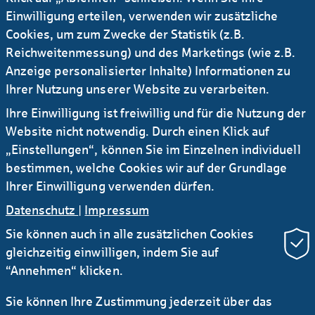
und Debt Issuance Pro­gram­men der Helaba.
Einwilligung erteilen, verwenden wir zusätzliche
Cookies, um zum Zwecke der Statistik (z.B.
zur ISIN-Suche
Reichweitenmessung) und des Marketings (wie z.B.
Anzeige personalisierter Inhalte) Informationen zu
Ihrer Nutzung unserer Website zu verarbeiten.
Zertifikate-Portal
Ihre Einwilligung ist freiwillig und für die Nutzung der
Website nicht notwendig. Durch einen Klick auf
Sie suchen als Privat­kunde eine Retail-Emis­
„Einstellungen“, können Sie im Einzelnen individuell
sion der Helaba?
bestimmen, welche Cookies wir auf der Grundlage
Ihrer Einwilligung verwenden dürfen.
zum Helaba-Zertifikateportal
Datenschutz
|
Impressum
Sie können auch in alle zusätzlichen Cookies
gleichzeitig einwilligen, indem Sie auf
“Annehmen“ klicken.
Sie können Ihre Zustimmung jederzeit über das
Newsletter Research
RSS