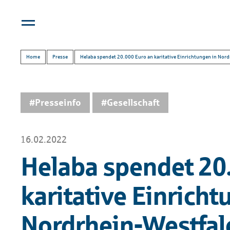
Home
Presse
Helaba spendet 20.000 Euro an karitative Einrichtungen in Nor
#Presseinfo
#Gesellschaft
16.02.2022
Helaba spendet 20
karitative Einricht
Nordrhein-Westfal