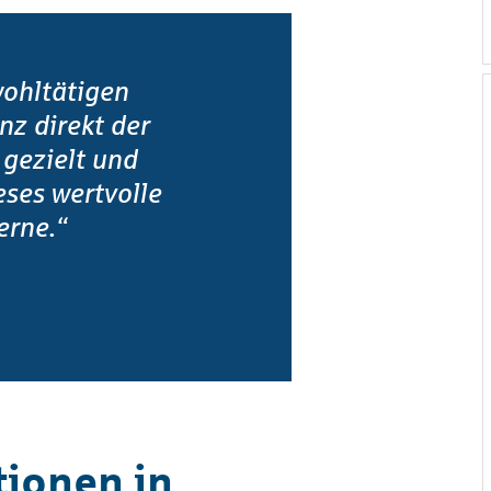
wohltätigen
z direkt der
gezielt und
eses wertvolle
erne.“
tionen in