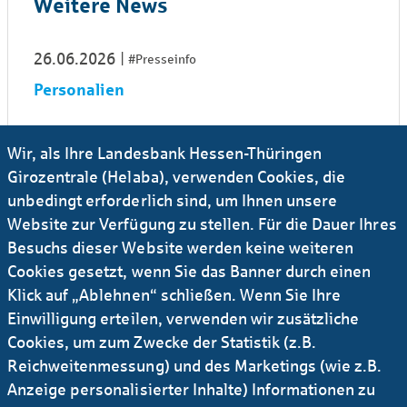
Weitere News
26.06.2026
#Presseinfo
Personalien
10.06.2026
#Presseinfo
#Deal
...
Wir, als Ihre Landesbank Hessen-Thüringen
Helaba finanziert größte Flusswasser-
Girozentrale (Helaba), verwenden Cookies, die
Wärmepumpe Europas
unbedingt erforderlich sind, um Ihnen unsere
Website zur Verfügung zu stellen. Für die Dauer Ihres
Besuchs dieser Website werden keine weiteren
20.05.2026
#Presseinfo
#Digitalisierung
...
Cookies gesetzt, wenn Sie das Banner durch einen
Helaba tritt StableCoin Konsortium bei
Klick auf „Ablehnen“ schließen. Wenn Sie Ihre
Einwilligung erteilen, verwenden wir zusätzliche
13.05.2026
#Presseinfo
#Sparkassen
Cookies, um zum Zwecke der Statistik (z.B.
Reichweitenmessung) und des Marketings (wie z.B.
Sparkassen-Kreditbasket XXII erfolgreich
aufgestockt
Anzeige personalisierter Inhalte) Informationen zu