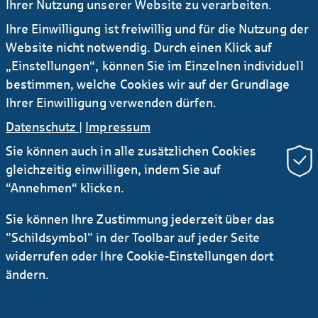
Ihrer Nutzung unserer Website zu verarbeiten.
13.05.2026
Ihre Einwilligung ist freiwillig und für die Nutzung der
#Presseinfo
Website nicht notwendig. Durch einen Klick auf
Helaba unterstützt Karlspreis – Engagement
„Einstellungen“, können Sie im Einzelnen individuell
im Rahmen des Premiumsponsorings der
bestimmen, welche Cookies wir auf der Grundlage
Sparkassen-Finanzgruppe
Ihrer Einwilligung verwenden dürfen.
Datenschutz
|
Impressum
Sie können auch in alle zusätzlichen Cookies
gleichzeitig einwilligen, indem Sie auf
“Annehmen“ klicken.
Sie können Ihre Zustimmung jederzeit über das
Newsletter Research
RSS
"Schildsymbol" in der Toolbar auf jeder Seite
widerrufen oder Ihre Cookie-Einstellungen dort
Kontakt
Service
Sichere E-Mail Kommunikation
ändern.
Instagram
LinkedIn
YouTube
AGB
Datenschutz
Impressum
Rechtliches