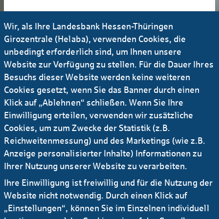
Portal für Immobilien & Corporate Kunden
Wir, als Ihre Landesbank Hessen-Thüringen
Girozentrale (Helaba), verwenden Cookies, die
my.helaba.bank
unbedingt erforderlich sind, um Ihnen unsere
Website zur Verfügung zu stellen. Für die Dauer Ihres
Besuchs dieser Website werden keine weiteren
Cookies gesetzt, wenn Sie das Banner durch einen
Klick auf „Ablehnen“ schließen. Wenn Sie Ihre
Einwilligung erteilen, verwenden wir zusätzliche
Helaba Web­ban­king
Cookies, um zum Zwecke der Statistik (z.B.
Reichweitenmessung) und des Marketings (wie z.B.
Mit dem Helaba-Web­banking
Anzeige personalisierter Inhalte) Informationen zu
greifen Sie sicher und un­kom­
Ihrer Nutzung unserer Website zu verarbeiten.
pliziert auf Ihre Konten bei der
Ihre Einwilligung ist freiwillig und für die Nutzung der
Helaba zu, egal wo Sie gerade
Website nicht notwendig. Durch einen Klick auf
sind. Wir bieten Ihnen eine intui­
„Einstellungen“, können Sie im Einzelnen individuell
tiv bedien­bare und qualitativ