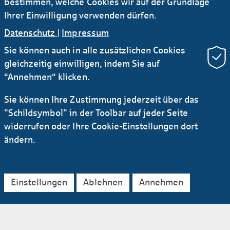
bestimmen, welche Cookies wir auf der Grundlage
hoch­wertige An­wen­dung, die
Ihrer Einwilligung verwenden dürfen.
allen tech­nischen Anfor­de­rungen
Datenschutz
|
Impressum
an ein moder­­nes Internet­banking
Sie können auch in alle zusätzlichen Cookies
entspricht.
gleichzeitig einwilligen, indem Sie auf
“Annehmen“ klicken.
Sie können Ihre Zustimmung jederzeit über das
Webbanking Login
"Schildsymbol" in der Toolbar auf jeder Seite
widerrufen oder Ihre Cookie-Einstellungen dort
ändern.
webbanking.helaba.de
Einstellungen
Ablehnen
Annehmen
An­lei­tun­gen zum Photo TAN
Lese­ge­rät