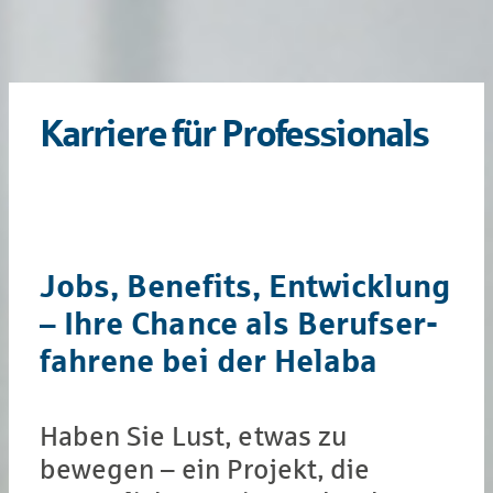
Kar­rie­re für Pro­fes­sio­nals
Jobs, Bene­fits, Ent­wick­lung
– Ihre Chance als Be­rufs­er­
fah­rene bei der Helaba
Haben Sie Lust, etwas zu
bewegen – ein Projekt, die