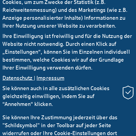
Cookies, um zum Zwecke der Statistik (z.B.
Was macht Arbeiten bei der Helaba aus?
Reichweitenmessung) und des Marketings (wie z.B.
Anzeige personalisierter Inhalte) Informationen zu
Ihrer Nutzung unserer Website zu verarbeiten.
Ihre Einwilligung ist freiwillig und für die Nutzung der
Website nicht notwendig. Durch einen Klick auf
„Einstellungen“, können Sie im Einzelnen individuell
Warum ist die Helaba eine gute
bestimmen, welche Cookies wir auf der Grundlage
Arbeitgeberin?
Ihrer Einwilligung verwenden dürfen.
Datenschutz
|
Impressum
Sie können auch in alle zusätzlichen Cookies
gleichzeitig einwilligen, indem Sie auf
“Annehmen“ klicken.
Welches Gehalt und welche Benefits bietet
Sie können Ihre Zustimmung jederzeit über das
die Helaba?
"Schildsymbol" in der Toolbar auf jeder Seite
widerrufen oder Ihre Cookie-Einstellungen dort