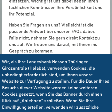
einsetzen. Wichtig ist uns dabei neben Ihren
fachlichen Kenntnissen Ihre Persönlichkeit und
Ihr Potenzial.
Haben Sie Fragen an uns? Vielleicht ist die
passende Antwort bei unseren FAQs dabei.
Falls nicht, nehmen Sie gern direkt Kontakt zu
uns auf. Wir freuen uns darauf, mit Ihnen ins
Gespräch zu kommen.
Wir, als Ihre Landesbank Hessen-Thüringen
Girozentrale (Helaba), verwenden Cookies, die
FAQs für Be­rufs­er­fah­rene
unbedingt erforderlich sind, um Ihnen unsere
Website zur Verfügung zu stellen. Für die Dauer Ihres
Unsere Antworten auf Ihre am häufigsten
Besuchs dieser Website werden keine weiteren
gestellten Fragen.
Cookies gesetzt, wenn Sie das Banner durch einen
Klick auf „Ablehnen“ schließen. Wenn Sie Ihre
Einwilligung erteilen, verwenden wir zusätzliche