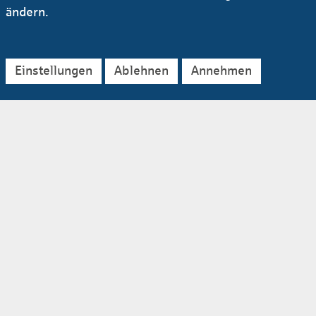
ändern.
Einstellungen
Ablehnen
Annehmen
Stellenportal
Finden Sie jetzt Ihre Stelle im Helaba-
Stellenportal.
zur Stellensuche
Helaba im Profil
Jetzt mehr erfahren