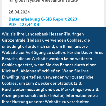
für global system-relevante Institute
26.04.2024
Datenerhebung G-SIB Report 2023
PDF | 123,44 KB
Wir, als Ihre Landesbank Hessen-Thüringen
03.04.2023
Girozentrale (Helaba), verwenden Cookies, die
Datenerhebung G-SIB Report 2022
unbedingt erforderlich sind, um Ihnen unsere
PDF | 218,17 KB
Website zur Verfügung zu stellen. Für die Dauer Ihres
Besuchs dieser Website werden keine weiteren
Cookies gesetzt, wenn Sie das Banner durch einen
29.04.2022
Klick auf „Ablehnen“ schließen. Wenn Sie Ihre
Datenerhebung G-SIB Report 2021
Einwilligung erteilen, verwenden wir zusätzliche
PDF | 79,05 KB
Cookies, um zum Zwecke der Statistik (z.B.
Reichweitenmessung) und des Marketings (wie z.B.
30.04.2021
Anzeige personalisierter Inhalte) Informationen zu
Datenerhebung G-SIB Report 2020
Ihrer Nutzung unserer Website zu verarbeiten.
PDF | 79,41 KB