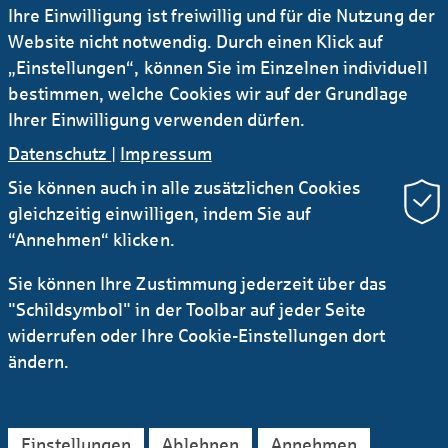
Ihre Einwilligung ist freiwillig und für die Nutzung der
Website nicht notwendig. Durch einen Klick auf
30.04.2020
„Einstellungen“, können Sie im Einzelnen individuell
Datenerhebung G-SIB Report 2019
bestimmen, welche Cookies wir auf der Grundlage
PDF | 119,28 KB
Ihrer Einwilligung verwenden dürfen.
Datenschutz
|
Impressum
Sie können auch in alle zusätzlichen Cookies
gleichzeitig einwilligen, indem Sie auf
“Annehmen“ klicken.
Sie können Ihre Zustimmung jederzeit über das
Newsletter Research
RSS
"Schildsymbol" in der Toolbar auf jeder Seite
widerrufen oder Ihre Cookie-Einstellungen dort
Kontakt
Service
Sichere E-Mail Kommunikation
ändern.
Instagram
LinkedIn
YouTube
AGB
Datenschutz
Impressum
Rechtliches
Einstellungen
Ablehnen
Annehmen
Barrierefreiheitserklärung