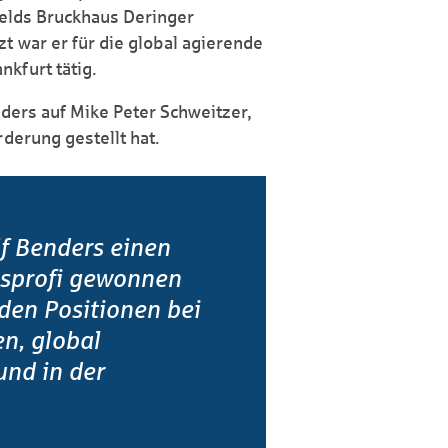
fields Bruckhaus Deringer
t war er für die global agierende
kfurt tätig.
enders auf Mike Peter Schweitzer,
rderung gestellt hat.
lf Benders einen
sprofi gewonnen
den Positionen bei
n, global
nd in der