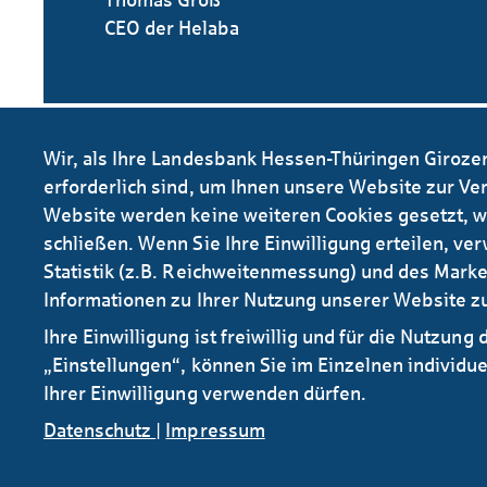
CEO der Helaba
Link teilen
Wir, als Ihre Landesbank Hessen-Thüringen Giroze
erforderlich sind, um Ihnen unsere Website zur Ver
Info drucken
Website werden keine weiteren Cookies gesetzt, w
schließen. Wenn Sie Ihre Einwilligung erteilen, v
Statistik (z.B. Reichweitenmessung) und des Market
Informationen zu Ihrer Nutzung unserer Website zu
Ihre Einwilligung ist freiwillig und für die Nutzung
„Einstellungen“, können Sie im Einzelnen individu
Ihrer Einwilligung verwenden dürfen.
Newsletter Research
RSS
Datenschutz
|
Impressum
Kontakt
Service
Sichere E-Mail Kommunikation