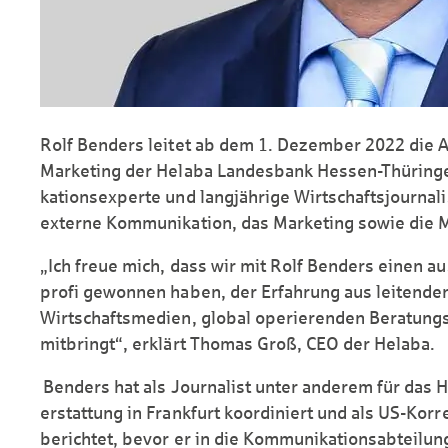
Rolf Benders leitet ab dem 1. Dezember 2022 die
Marketing der Helaba Landesbank Hessen-Thüring
kations­­­­
experte und lang­jährige Wirtschafts­journal
externe Kommunikation, das Marketing sowie die M
„Ich freue mich, dass wir mit Rolf Benders einen
profi gewonnen haben, der Erfahrung aus leitende
Wirtschafts­medien, global operierenden Beratungs
mitbringt“, erklärt Thomas Groß, CEO der Helaba.
Benders hat als Journalist unter anderem für das H
erstattung in Frankfurt koordiniert und als US-Kor
berichtet, bevor er in die Kommuni­kations­abteilu