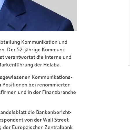
 Abteilung Kommunikation und
en. Der 52-jährige Kommuni­
ist verantwortet die interne und
arken­führung der Helaba.
 ausgewiesenen Kommunikations­
n Positionen bei renommierten
­firmen und in der Finanz­branche
andelsblatt die Banken­bericht­
respondent von der Wall Street
ng der Europäischen Zentralbank