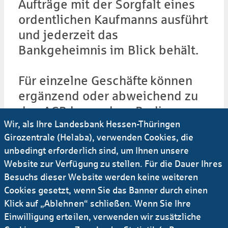
Aufträge mit der Sorgfalt eines
ordent­lichen Kauf­manns ausführt
und jederzeit das
Bankgeheimnis im Blick behält.
Für einzelne Geschäfte können
ergänzend oder abwei­chend zu
den AGB beson­dere Bedin­
Wir, als Ihre Landesbank Hessen-Thüringen
gungen, z. B. im Zahlungs­­verkehr
Girozentrale (Helaba), verwenden Cookies, die
oder bei Wert­papier­geschäften
unbedingt erforderlich sind, um Ihnen unsere
gelten. Diese besonderen
Website zur Verfügung zu stellen. Für die Dauer Ihres
Bedingungen werden bei
Besuchs dieser Website werden keine weiteren
Vertrags­abschluss oder bei der
Cookies gesetzt, wenn Sie das Banner durch einen
Ertei­lung von Auf­trägen
Klick auf „Ablehnen“ schließen. Wenn Sie Ihre
mit unseren Kunden direkt
Einwilligung erteilen, verwenden wir zusätzliche