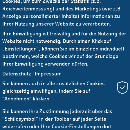
Cookies, um zum Zwecke der Statistik (z.B.
vereinbart.
Reichweitenmessung) und des Marketings (wie z.B.
Anzeige personalisierter Inhalte) Informationen zu
Ihrer Nutzung unserer Website zu verarbeiten.
Ihre Einwilligung ist freiwillig und für die Nutzung der
02.05.2025
Website nicht notwendig. Durch einen Klick auf
AGB Allgemeine Geschäftsbedingungen der
„Einstellungen“, können Sie im Einzelnen individuell
Helaba
bestimmen, welche Cookies wir auf der Grundlage
PDF | 272,28 KB
Ihrer Einwilligung verwenden dürfen.
Datenschutz
|
Impressum
Sie können auch in alle zusätzlichen Cookies
gleichzeitig einwilligen, indem Sie auf
“Annehmen“ klicken.
Sie können Ihre Zustimmung jederzeit über das
Newsletter Research
RSS
"Schildsymbol" in der Toolbar auf jeder Seite
widerrufen oder Ihre Cookie-Einstellungen dort
Kontakt
Service
Sichere E-Mail Kommunikation