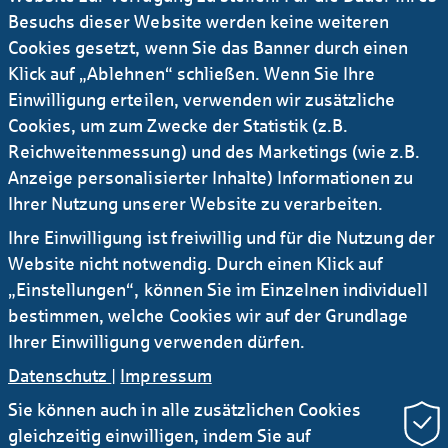
Digitale Benchmark-Transaktion – Helaba
Besuchs dieser Website werden keine weiteren
platziert Konsortial­kredit erstmals über vc
Cookies gesetzt, wenn Sie das Banner durch einen
trade
Klick auf „Ablehnen“ schließen. Wenn Sie Ihre
Einwilligung erteilen, verwenden wir zusätzliche
19.07.2021
#Presseinfo
#Digitalisierung
...
Cookies, um zum Zwecke der Statistik (z.B.
Reichweitenmessung) und des Marketings (wie z.B.
Schuld­schein: Digi­ta­lisierung des ge­sam­ten
Le­bens­zyklus
Anzeige personalisierter Inhalte) Informationen zu
Ihrer Nutzung unserer Website zu verarbeiten.
17.04.2019
Ihre Einwilligung ist freiwillig und für die Nutzung der
#Deal
#Digitalisierung
...
Website nicht notwendig. Durch einen Klick auf
BayernLB und Helaba arrangieren
„Einstellungen“, können Sie im Einzelnen individuell
Schuldschein für Deutsche Lufthansa AG
bestimmen, welche Cookies wir auf der Grundlage
ausschließlich über vc trade
Ihrer Einwilligung verwenden dürfen.
Datenschutz
|
Impressum
Sie können auch in alle zusätzlichen Cookies
gleichzeitig einwilligen, indem Sie auf