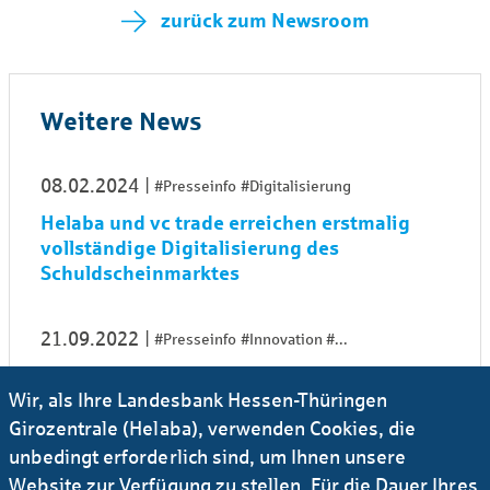
zurück zum Newsroom
Weitere News
08.02.2024
#Presseinfo
#Digitalisierung
Helaba und vc trade erreichen erstmalig
vollständige Digitalisierung des
Schuldscheinmarktes
21.09.2022
#Presseinfo
#Innovation
...
Helaba syndiziert Immobilienkredit über vc
Wir, als Ihre Landesbank Hessen-Thüringen
trade an Sparkasse
Girozentrale (Helaba), verwenden Cookies, die
unbedingt erforderlich sind, um Ihnen unsere
19.07.2022
#Presseinfo
#Innovation
...
Website zur Verfügung zu stellen. Für die Dauer Ihres