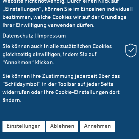
Website nicht notwendig. Durch einen Klick auf
WIBank
„Einstellungen“, können Sie im Einzelnen individuell
Offenbach
bestimmen, welche Cookies wir auf der Grundlage
Unbefristet
Vollzeit/Teilzeit
Ihrer Einwilligung verwenden dürfen.
Datenschutz
|
Impressum
Auditor WIBank / LBS (w/m/d) - (2026/142)
Sie können auch in alle zusätzlichen Cookies
Group Audit
gleichzeitig einwilligen, indem Sie auf
Offenbach
“Annehmen“ klicken.
Unbefristet
Sie können Ihre Zustimmung jederzeit über das
Risikocontroller Zinsänderungsrisiken
"Schildsymbol" in der Toolbar auf jeder Seite
Bankbuch (IRRBB/CSRBB) (w/m/d) -
widerrufen oder Ihre Cookie-Einstellungen dort
(2026/122)
ändern.
Konzern-Risikocontrolling
Frankfurt a. M.
Unbefristet
Einstellungen
Ablehnen
Annehmen