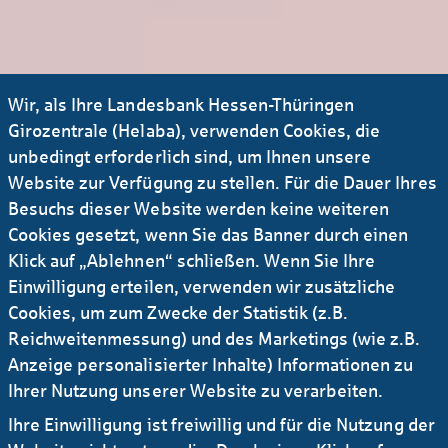
Informationstechnologie
Offenbach
Düsseldorf
AI Platform Architect (w/m/d) - (2026/150)
Wir, als Ihre Landesbank Hessen-Thüringen
Konzernsteuerung
Girozentrale (Helaba), verwenden Cookies, die
Frankfurt a. M.
unbedingt erforderlich sind, um Ihnen unsere
Unbefristet
Vollzeit/Teilzeit
Website zur Verfügung zu stellen. Für die Dauer Ihres
Besuchs dieser Website werden keine weiteren
Senior Auditor Governance, Compliance &
Cookies gesetzt, wenn Sie das Banner durch einen
Reporting (w/m/d) - (2026/164)
Klick auf „Ablehnen“ schließen. Wenn Sie Ihre
Group Audit
Einwilligung erteilen, verwenden wir zusätzliche
Offenbach
Cookies, um zum Zwecke der Statistik (z.B.
Unbefristet
Reichweitenmessung) und des Marketings (wie z.B.
Anzeige personalisierter Inhalte) Informationen zu
Ihrer Nutzung unserer Website zu verarbeiten.
(Junior) Kreditspezialist Fördermittel &
Wohnungsbaufinanzierung (m/w/d) -
Ihre Einwilligung ist freiwillig und für die Nutzung der
(2026/147)