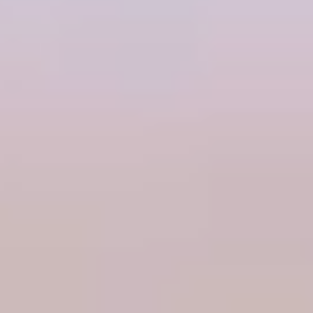
Aktuelle Jobangebote
Bereich
Standort
Stellentyp
Senior Expert ESG Data & Systems Architect
(w/m/d) - (2026/244)
CRO Office
Frankfurt a. M.