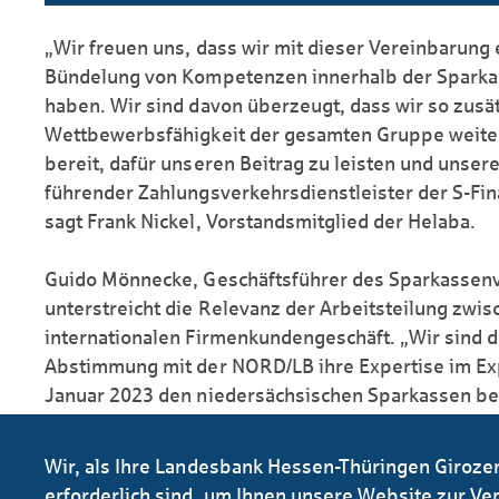
„Wir freuen uns, dass wir mit dieser Vereinbarung 
Bündelung von Kompetenzen innerhalb der Spark
haben. Wir sind davon überzeugt, dass wir so zusä
Wettbewerbs­fähigkeit der gesamten Gruppe weiter
bereit, dafür unseren Beitrag zu leisten und unsere
führender Zahlungs­verkehrsdienst­leister der S-F
sagt Frank Nickel, Vorstands­mitglied der Helaba.
Guido Mönnecke, Geschäftsführer des Sparkassen­
unterstreicht die Relevanz der Arbeits­teilung zwi
internationalen Firmen­kunden­geschäft. „Wir sind d
Abstimmung mit der NORD/LB ihre Expertise im Ex
Januar 2023 den niedersächsischen Sparkassen ber
Link teilen
Wir, als Ihre Landesbank Hessen-Thüringen Giroze
erforderlich sind, um Ihnen unsere Website zur Ver