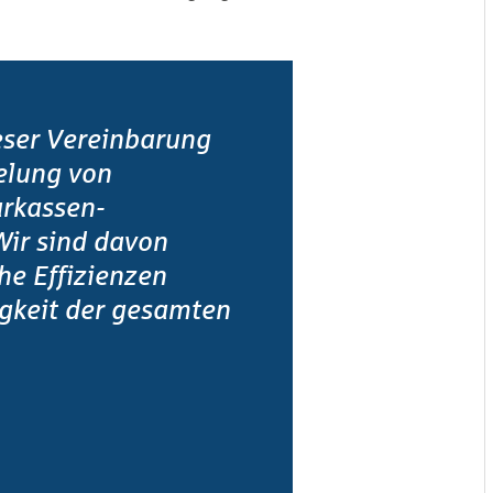
ieser Vereinbarung
elung von
rkassen-
ir sind davon
he Effizienzen
gkeit der gesamten