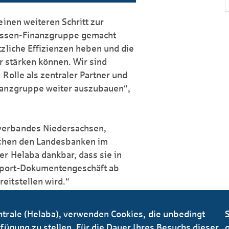
einen weiteren Schritt zur
assen-Finanzgruppe gemacht
tzliche Effizienzen heben und die
 stärken können. Wir sind
 Rolle als zentraler Partner und
inanzgruppe weiter auszubauen“,
verbandes Niedersachsen,
schen den Landes­banken im
er Helaba dankbar, dass sie in
port-Dokumenten­geschäft ab
eitstellen wird.“
ntrale (Helaba), verwenden Cookies, die unbedingt
S
fügung zu stellen. Für die Dauer Ihres Besuchs dieser
g