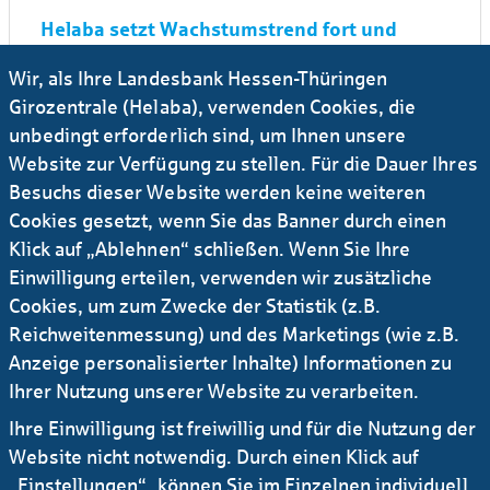
Helaba setzt Wachstumstrend fort und
steigert Gewinn im Halbjahr zweistellig auf
Wir, als Ihre Landesbank Hessen-Thüringen
413 Mio. Euro
Girozentrale (Helaba), verwenden Cookies, die
unbedingt erforderlich sind, um Ihnen unsere
24.08.2023
#Presseinfo
#Investoren
Website zur Verfügung zu stellen. Für die Dauer Ihres
Helaba steigert Halbjahres­ergebnis trotz
Besuchs dieser Website werden keine weiteren
Belastungen aus dem Immobilien­geschäft
Cookies gesetzt, wenn Sie das Banner durch einen
und hebt Mittelfrist­prognose an
Klick auf „Ablehnen“ schließen. Wenn Sie Ihre
Einwilligung erteilen, verwenden wir zusätzliche
18.01.2023
#Presseinfo
#Innovation
...
Cookies, um zum Zwecke der Statistik (z.B.
Reichweitenmessung) und des Marketings (wie z.B.
Helaba investiert in Venture Capital Fonds
von PropTech1
Anzeige personalisierter Inhalte) Informationen zu
Ihrer Nutzung unserer Website zu verarbeiten.
16.01.2023
Ihre Einwilligung ist freiwillig und für die Nutzung der
#Presseinfo
#Innovation
...
Website nicht notwendig. Durch einen Klick auf
Bernd Schade wird Vorsitzender der
„Einstellungen“, können Sie im Einzelnen individuell
Geschäftsführung der OFB