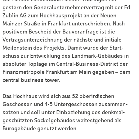
gestern den General­unternehmer­vertrag mit der Ed.
Züblin AG zum Hochhausprojekt an der Neuen
Mainzer Straße in Frankfurt unter­schrieben. Nach
positivem Bescheid der Bau­voranfrage ist die
Vertragsunterzeichnung der nächste und initiale
Meilenstein des Projekts. Damit wurde der Start­
schuss zur Entwicklung des Landmark-Gebäudes in
absoluter Top­lage im Central-Business-District der
Finanzmetropole Frankfurt am Main gegeben – dem
central business tower.
Das Hochhaus wird sich aus 52 ober­irdischen
Geschossen und 4-5 Unter­ge­schossen zusammen­
setzen und soll unter Einbeziehung des denk­mal­
geschützten Sockel­gebäudes weitest­gehend als
Büro­gebäude ge­nutzt werden.