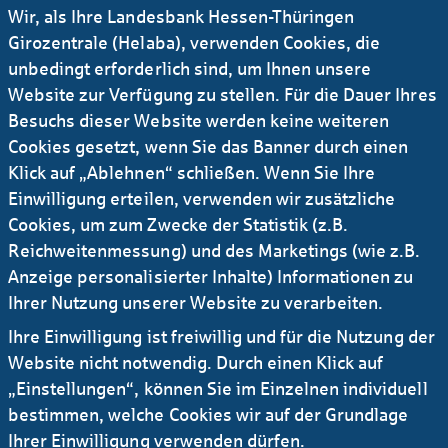
Wir, als Ihre Landesbank Hessen-Thüringen
die Schlichtungsstelle nach § 16 BGG wenden.
Girozentrale (Helaba), verwenden Cookies, die
Die Schlichtungsstelle BGG hat die Aufgabe,
unbedingt erforderlich sind, um Ihnen unsere
bei Konflikten zum Thema Barrierefreiheit
Website zur Verfügung zu stellen. Für die Dauer Ihres
zwischen Menschen mit Behinderungen und
Besuchs dieser Website werden keine weiteren
öffentlichen Stellen des Bundes eine
Cookies gesetzt, wenn Sie das Banner durch einen
außergerichtliche Streitbeilegung zu
Klick auf „Ablehnen“ schließen. Wenn Sie Ihre
unterstützen. Das Schlichtungsverfahren ist
Einwilligung erteilen, verwenden wir zusätzliche
kostenlos. Es muss kein Rechtsbeistand
Cookies, um zum Zwecke der Statistik (z.B.
eingeschaltet werden.
Reichweitenmessung) und des Marketings (wie z.B.
Weitere Informationen zum
Anzeige personalisierter Inhalte) Informationen zu
Schlichtungsverfahren und den Möglichkeiten
Ihrer Nutzung unserer Website zu verarbeiten.
der Antragstellung erhalten Sie unter:
Ihre Einwilligung ist freiwillig und für die Nutzung der
www.schlichtungsstelle-bgg.de
.
Website nicht notwendig. Durch einen Klick auf
„Einstellungen“, können Sie im Einzelnen individuell
Direkt kontaktieren können Sie die
bestimmen, welche Cookies wir auf der Grundlage
Schlichtungsstelle BGG unter
Ihrer Einwilligung verwenden dürfen.
info@schlichtungsstelle-bgg.de
.