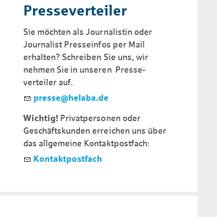
Presse­ver­tei­ler
Sie möchten als Journalistin oder
Journalist Presseinfos per Mail
erhalten? Schreiben Sie uns, wir
nehmen Sie in unseren Presse­
verteiler auf.
pr
ss
h
l
b
d
Wichtig!
Privatpersonen oder
Geschäftskunden erreichen uns über
das allgemeine Kontaktpostfach:
Kontaktpostfach