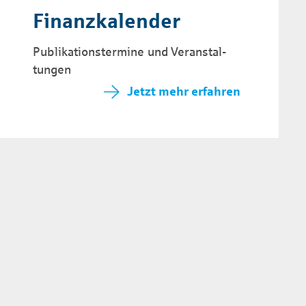
Finanz­kalen­der
Publi­kations­termine und Ver­anstal­
tungen
Jetzt mehr erfahren