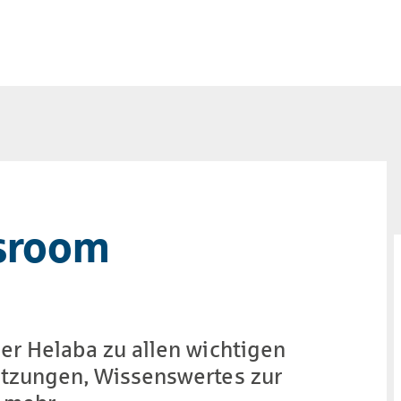
s­room
er Helaba zu allen wich­ti­gen
ätzungen, Wissens­wertes zur