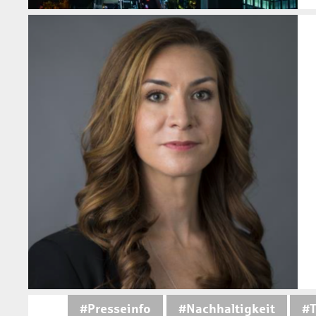
#Presseinfo
#Nachhaltigkeit
#T