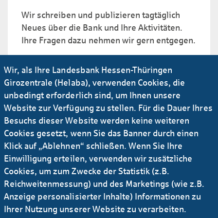
Wir schreiben und publizieren tagtäglich
Neues über die Bank und Ihre Aktivitäten.
Ihre Fragen dazu nehmen wir gern entgegen.
Irgendetwas funktioniert nicht wie gewohnt?
Wir, als Ihre Landesbank Hessen-Thüringen
Dann rufen Sie gern durch oder mailen Sie
Girozentrale (Helaba), verwenden Cookies, die
uns einfach.
unbedingt erforderlich sind, um Ihnen unsere
Website zur Verfügung zu stellen. Für die Dauer Ihres
Uns erreichen auch häufig Fragen, für die wir
Besuchs dieser Website werden keine weiteren
als Landesbank nicht die richtige Adresse
Cookies gesetzt, wenn Sie das Banner durch einen
sind. Unser Tipp: Werfen Sie doch mal einen
Klick auf „Ablehnen“ schließen. Wenn Sie Ihre
Blick in unsere FAQs.
Einwilligung erteilen, verwenden wir zusätzliche
FAQs oder: Was uns Besucher der
Cookies, um zum Zwecke der Statistik (z.B.
Website häufig fragen
Reichweitenmessung) und des Marketings (wie z.B.
Anzeige personalisierter Inhalte) Informationen zu
Ihrer Nutzung unserer Website zu verarbeiten.