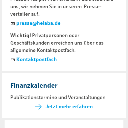
uns, wir nehmen Sie in unseren Presse­
verteiler auf.
pr
ss
h
l
b
d
Wichtig!
Privatpersonen oder
Geschäftskunden erreichen uns über das
allgemeine Kontaktpostfach:
Kontaktpostfach
Finanz­kalen­der
Publi­kations­termine und Ver­anstal­tungen
Jetzt mehr erfahren