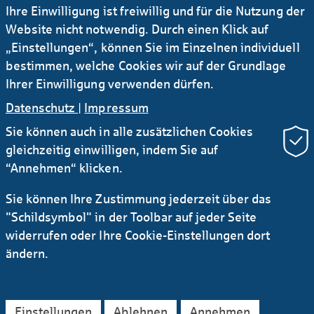
Online-Redaktion
Ihre Einwilligung ist freiwillig und für die Nutzung der
Website nicht notwendig. Durch einen Klick auf
Patricia Götz
„Einstellungen“, können Sie im Einzelnen individuell
T +49 69 / 91 32 - 55 82
bestimmen, welche Cookies wir auf der Grundlage
Ihrer Einwilligung verwenden dürfen.
E-Mail
Datenschutz
|
Impressum
Sie können auch in alle zusätzlichen Cookies
gleichzeitig einwilligen, indem Sie auf
“Annehmen“ klicken.
Sie können Ihre Zustimmung jederzeit über das
Newsletter Research
RSS
"Schildsymbol" in der Toolbar auf jeder Seite
widerrufen oder Ihre Cookie-Einstellungen dort
Kontakt
Service
Sichere E-Mail Kommunikation
ändern.
Instagram
LinkedIn
YouTube
AGB
Datenschutz
Impressum
Rechtliches
Einstellungen
Ablehnen
Annehmen
Barrierefreiheitserklärung