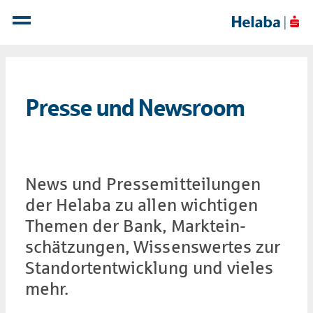
Presse und News­room
News und Presse­mit­teil­ungen
der Helaba zu allen wich­ti­gen
Themen der Bank, Markt­ein­
schätzungen, Wissens­wertes zur
Stand­ort­ent­wicklung und vieles
mehr.