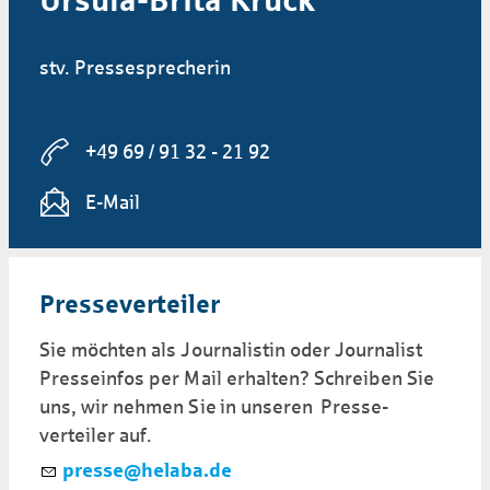
Ursula-Brita Krück
stv. Pressesprecherin
+49 69 / 91 32 - 21 92
E-Mail
Presse­ver­tei­ler
Sie möchten als Journalistin oder Journalist
Presseinfos per Mail erhalten? Schreiben Sie
uns, wir nehmen Sie in unseren Presse­
verteiler auf.
pr
ss
h
l
b
d