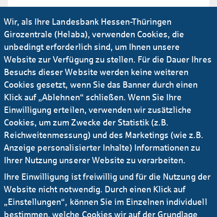
Irgendetwas funktioniert nicht wie gewohnt?
Wir, als Ihre Landesbank Hessen-Thüringen
Dann rufen Sie gern durch oder mailen Sie
Girozentrale (Helaba), verwenden Cookies, die
uns einfach.
unbedingt erforderlich sind, um Ihnen unsere
Website zur Verfügung zu stellen. Für die Dauer Ihres
Uns erreichen auch häufig Fragen, für die wir
Besuchs dieser Website werden keine weiteren
als Landesbank nicht die richtige Adresse
Cookies gesetzt, wenn Sie das Banner durch einen
sind. Unser Tipp: Werfen Sie doch mal einen
Klick auf „Ablehnen“ schließen. Wenn Sie Ihre
Blick in unsere FAQs.
Einwilligung erteilen, verwenden wir zusätzliche
FAQs oder: Was uns Besucher der
Cookies, um zum Zwecke der Statistik (z.B.
Website häufig fragen
Reichweitenmessung) und des Marketings (wie z.B.
Anzeige personalisierter Inhalte) Informationen zu
Ihrer Nutzung unserer Website zu verarbeiten.
Online-Redaktion
Ihre Einwilligung ist freiwillig und für die Nutzung der
Website nicht notwendig. Durch einen Klick auf
Patricia Götz
„Einstellungen“, können Sie im Einzelnen individuell
T +49 69 / 91 32 - 55 82
bestimmen, welche Cookies wir auf der Grundlage