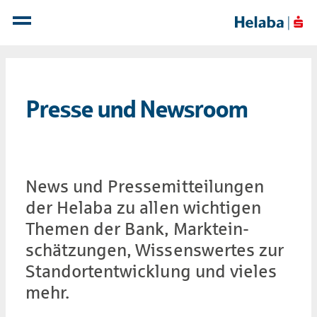
Presse und News­room
News und Presse­mit­teil­ungen
der Helaba zu allen wich­ti­gen
Themen der Bank, Markt­ein­
schätzungen, Wissens­wertes zur
Stand­ort­ent­wicklung und vieles
mehr.