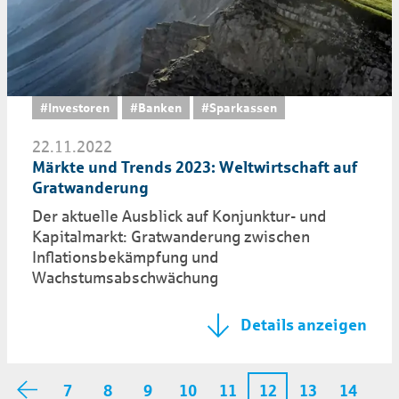
#Investoren
#Banken
#Sparkassen
22.11.2022
Märkte und Trends 2023: Weltwirtschaft auf
Grat­wanderung
Der aktuelle Ausblick auf Konjunktur- und
Kapitalmarkt: Gratwanderung zwischen
Inflationsbekämpfung und
Wachstumsabschwächung
Details anzeigen
7
8
9
10
11
13
14
12