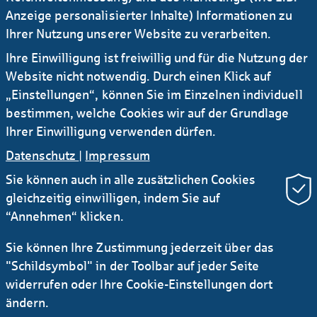
Anzeige personalisierter Inhalte) Informationen zu
Ihrer Nutzung unserer Website zu verarbeiten.
Bei den
Hauspreisen
sollte nach einem
Ihre Einwilligung ist freiwillig und für die Nutzung der
ausgeprägten Minus 2023 im Jahresverlauf
Website nicht notwendig. Durch einen Klick auf
2024 eine Gegenbewegung einsetzen,
„Einstellungen“, können Sie im Einzelnen individuell
begünstigt von der anhaltenden Knappheit auf
bestimmen, welche Cookies wir auf der Grundlage
dem Wohnungsmarkt. Allerdings leiden die
Ihrer Einwilligung verwenden dürfen.
Kreditnehmer wegen der oft variabel
Datenschutz
|
Impressum
verzinsten Kredite unter den gestiegenen
Sie können auch in alle zusätzlichen Cookies
Lasten. Die Dynamik früherer Jahre wird daher
gleichzeitig einwilligen, indem Sie auf
nicht erreicht: Um 2 bis 3 % könnten die
“Annehmen“ klicken.
Hauspreise bei nachlassendem Zinsdruck
steigen.
Sie können Ihre Zustimmung jederzeit über das
"Schildsymbol" in der Toolbar auf jeder Seite
Die
Schweden-Krone
wird wohl auf kurze
widerrufen oder Ihre Cookie-Einstellungen dort
Sicht anfällig bleiben, dennoch überwiegen die
ändern.
Chancen. Denn sowohl Zinsdifferenzen als