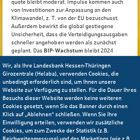
quote bleibt moderat. Impulse kommen auch
von Investitionen zur Anpassung an den
Klimawandel, z. T. von der EU bezuschusst.
Außerdem bewirkt die global gestiegene
Unsicherheit, dass die Verteidigungsausgaben
schneller angehoben werden als zunächst
geplant. Das
BIP-Wachstum
bleibt 2024
verhalten. Zusammen mit der rückläufigen
Wir, als Ihre Landesbank Hessen-Thüringen
Inflation ebnet das den Weg für eine
Girozentrale (Helaba), verwenden Cookies, die
Leitzinswende im zweiten Halbjahr.
unbedingt erforderlich sind, um Ihnen unsere
Website zur Verfügung zu stellen. Für die Dauer Ihres
Besuchs dieser Website werden keine weiteren
„Die Regierung ist vorbereitet“
Cookies gesetzt, wenn Sie das Banner durch einen
Klick auf „Ablehnen“ schließen. Wenn Sie Ihre
Finanzminister Wykman angesichts der
Einwilligung erteilen, verwenden wir zusätzliche
Probleme auf
Cookies, um zum Zwecke der Statistik (z.B.
dem schwedischen Immobilienmarkt
Reichweitenmessung) und des Marketings (wie z.B.