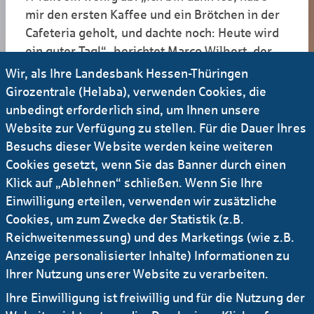
mir den ersten Kaffee und ein Brötchen in der
Cafeteria geholt, und dachte noch: Heute wird
ein guter Tag!“, berichtet Marco Wilbert, der
als IT-Koordinator für sämtliche Systeme der
Wir, als Ihre Landesbank Hessen-Thüringen
Landwirtschaftsförderung bei der Helaba
Girozentrale (Helaba), verwenden Cookies, die
verantwortlich ist.
unbedingt erforderlich sind, um Ihnen unsere
Website zur Verfügung zu stellen. Für die Dauer Ihres
In der Zwischenzeit klingelt bei Carsten Gath
Besuchs dieser Website werden keine weiteren
das Telefon. Als Leiter der Gruppe
Cookies gesetzt, wenn Sie das Banner durch einen
Flächenprogramme in der Abteilung
Klick auf „Ablehnen“ schließen. Wenn Sie Ihre
Landwirtschaftsförderung der WIBank betreut
Einwilligung erteilen, verwenden wir zusätzliche
er auch das neue Agrarportal. Als er den Hörer
Cookies, um zum Zwecke der Statistik (z.B.
abnimmt, wird er zu seiner Verwunderung
Reichweitenmessung) und des Marketings (wie z.B.
gefragt: „Seid ihr heute doch nicht gestartet?
Anzeige personalisierter Inhalte) Informationen zu
Die Seite ist ja gar nicht da.“ Es folgen weitere
Ihrer Nutzung unserer Website zu verarbeiten.
Anrufe von Bewilligungsstellen: „Was ist los
Ihre Einwilligung ist freiwillig und für die Nutzung der
bei euch? Die Portalseite kann nicht aufrufen