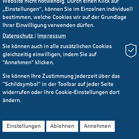
Website nicht notwendig. Durch einen Klick auf
werden!“
„Einstellungen“, können Sie im Einzelnen individuell
bestimmen, welche Cookies wir auf der Grundlage
Ihrer Einwilligung verwenden dürfen.
Datenschutz
|
Impressum
Sie können auch in alle zusätzlichen Cookies
gleichzeitig einwilligen, indem Sie auf
“Annehmen“ klicken.
Sie können Ihre Zustimmung jederzeit über das
"Schildsymbol" in der Toolbar auf jeder Seite
widerrufen oder Ihre Cookie-Einstellungen dort
ändern.
Einstellungen
Ablehnen
Annehmen
9.30 Uhr ist klar: Es gibt ein Problem.
Fehlercode 404. Die Seite kann nicht geöffnet