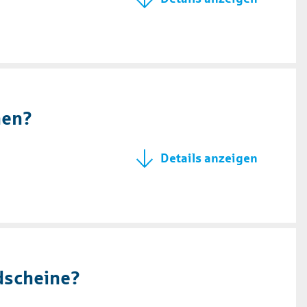
hen?
dscheine?