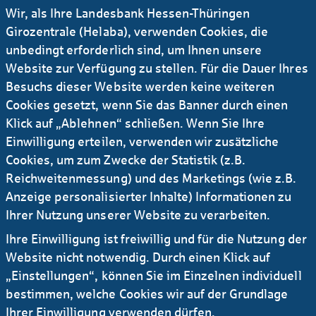
Wir, als Ihre Landesbank Hessen-Thüringen
von 3 Milliarden Euro als Sustainability
Coordinator
Girozentrale (Helaba), verwenden Cookies, die
unbedingt erforderlich sind, um Ihnen unsere
Website zur Verfügung zu stellen. Für die Dauer Ihres
03.07.2024
#Presseinfo
#Nachhaltigkeit
Besuchs dieser Website werden keine weiteren
„Verlässlich in der Trans­formation“ - Helaba
Cookies gesetzt, wenn Sie das Banner durch einen
veröffentlicht Nachhaltig­keits­bericht 2023
Klick auf „Ablehnen“ schließen. Wenn Sie Ihre
Einwilligung erteilen, verwenden wir zusätzliche
15.01.2024
#Presseinfo
#Nachhaltigkeit
Cookies, um zum Zwecke der Statistik (z.B.
Reichweitenmessung) und des Marketings (wie z.B.
Sustainable Investment Framework
erweitert die Rahmenwerke der Helaba um
Anzeige personalisierter Inhalte) Informationen zu
nachhaltige Investments
Ihrer Nutzung unserer Website zu verarbeiten.
Ihre Einwilligung ist freiwillig und für die Nutzung der
05.10.2023
#Presseinfo
#Nachhaltigkeit
...
Website nicht notwendig. Durch einen Klick auf
„Einstellungen“, können Sie im Einzelnen individuell
Helaba finanziert 13 Elektro­trieb­züge für
bestimmen, welche Cookies wir auf der Grundlage
Hessische Landes­bahn
Ihrer Einwilligung verwenden dürfen.