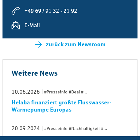
+49 69 / 91 32 - 21 92
E-Mail
zurück zum Newsroom
Weitere News
10.06.2026
#Presseinfo
#Deal
...
Helaba finanziert größte Flusswasser-
Wärmepumpe Europas
20.09.2024
#Presseinfo
#Nachhaltigkeit
...
Helaba begleitet Kredite für iliad in Höhe