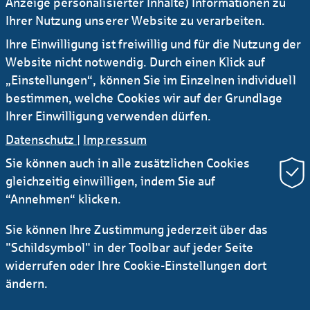
Anzeige personalisierter Inhalte) Informationen zu
Ihrer Nutzung unserer Website zu verarbeiten.
Datenschutzhinweise für Empfängerinnen und
Ihre Einwilligung ist freiwillig und für die Nutzung der
Empfänger einer betrieblichen Altersvorsorge
Website nicht notwendig. Durch einen Klick auf
PDF | 92 KB
„Einstellungen“, können Sie im Einzelnen individuell
bestimmen, welche Cookies wir auf der Grundlage
Ihrer Einwilligung verwenden dürfen.
Datenschutz
|
Impressum
Sie können auch in alle zusätzlichen Cookies
gleichzeitig einwilligen, indem Sie auf
“Annehmen“ klicken.
Sie können Ihre Zustimmung jederzeit über das
Newsletter Research
RSS
"Schildsymbol" in der Toolbar auf jeder Seite
widerrufen oder Ihre Cookie-Einstellungen dort
Kontakt
Service
Sichere E-Mail Kommunikation
ändern.
Instagram
LinkedIn
YouTube