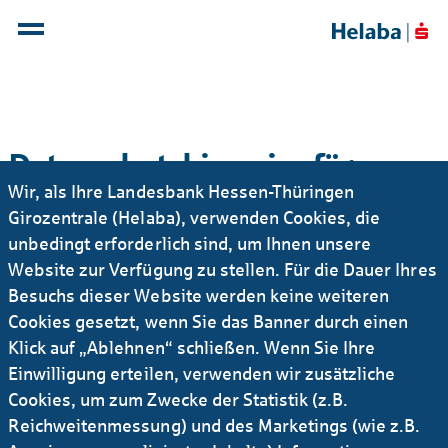
Datenschutzhinweise für
Wir, als Ihre Landesbank Hessen-Thüringen
Empfängerinnen und
Girozentrale (Helaba), verwenden Cookies, die
Empfänger einer betrieblichen
unbedingt erforderlich sind, um Ihnen unsere
Altersvorsorge
Website zur Verfügung zu stellen. Für die Dauer Ihres
Besuchs dieser Website werden keine weiteren
Hiermit informieren wir Sie gemäß Artikel 13, 14 und
Cookies gesetzt, wenn Sie das Banner durch einen
21 Datenschutz- Grundverordnung (DSGVO) über die
Klick auf „Ablehnen“ schließen. Wenn Sie Ihre
Verarbeitung Ihrer personenbezogenen Daten durch
Einwilligung erteilen, verwenden wir zusätzliche
uns und die Ihnen nach den datenschutzrechtlichen
Cookies, um zum Zwecke der Statistik (z.B.
Regelungen zustehenden Ansprüche und Rechte.
Reichweitenmessung) und des Marketings (wie z.B.