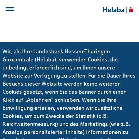
Ergänzende
Wir, als Ihre Landesbank Hessen-Thüringen
Girozentrale (Helaba), verwenden Cookies, die
datenschutzrechtliche
unbedingt erforderlich sind, um Ihnen unsere
Informationen zum
Website zur Verfügung zu stellen. Für die Dauer Ihres
Überweisungsverkehr
Besuchs dieser Website werden keine weiteren
Cookies gesetzt, wenn Sie das Banner durch einen
Im Rahmen der Ausführung der Überweisung
Klick auf „Ablehnen“ schließen. Wenn Sie Ihre
übermitteln wir die in der Überweisung enthaltenen
Einwilligung erteilen, verwenden wir zusätzliche
Daten (Überweisungsdaten) unmittelbar oder unter
Cookies, um zum Zwecke der Statistik (z.B.
Beteiligung zwischengeschalteter Stellen an den
Reichweitenmessung) und des Marketings (wie z.B.
Zahlungsdienstleister des Zahlungsempfängers.
Anzeige personalisierter Inhalte) Informationen zu