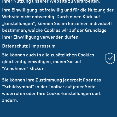
Ihrer Nutzung unserer Website zu verarbeiten.
Ergänzende datenschutzrechtliche
Ihre Einwilligung ist freiwillig und für die Nutzung der
Informationen zum Überweisungsverkehr PDF
Website nicht notwendig. Durch einen Klick auf
| 92 KB
„Einstellungen“, können Sie im Einzelnen individuell
bestimmen, welche Cookies wir auf der Grundlage
Ihrer Einwilligung verwenden dürfen.
Datenschutz
|
Impressum
Sie können auch in alle zusätzlichen Cookies
gleichzeitig einwilligen, indem Sie auf
“Annehmen“ klicken.
Sie können Ihre Zustimmung jederzeit über das
Newsletter Research
RSS
"Schildsymbol" in der Toolbar auf jeder Seite
widerrufen oder Ihre Cookie-Einstellungen dort
Kontakt
Service
Sichere E-Mail Kommunikation
ändern.
Instagram
LinkedIn
YouTube
AGB
Datenschutz
Impressum
Rechtliches