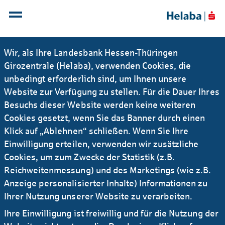
Wir, als Ihre Landesbank Hessen-Thüringen
Girozentrale (Helaba), verwenden Cookies, die
unbedingt erforderlich sind, um Ihnen unsere
Datenschutzhinweise für
Website zur Verfügung zu stellen. Für die Dauer Ihres
externe Dienstleister
Besuchs dieser Website werden keine weiteren
Cookies gesetzt, wenn Sie das Banner durch einen
Mit unseren Datenschutzhinweisen für externe
Klick auf „Ablehnen“ schließen. Wenn Sie Ihre
Dienstleister informieren wir Sie darüber, welche
Einwilligung erteilen, verwenden wir zusätzliche
personenbezogenen Daten wir im Rahmen der
Cookies, um zum Zwecke der Statistik (z.B.
vereinbarten Dienstleistungen verarbeiten.
Reichweitenmessung) und des Marketings (wie z.B.
Anzeige personalisierter Inhalte) Informationen zu
Datenschutzhinweise für externe Dienstleister
Ihrer Nutzung unserer Website zu verarbeiten.
PDF | 111 KB
Ihre Einwilligung ist freiwillig und für die Nutzung der