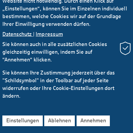
Website nicht notwendig. Durch einen Klick auf
„Einstellungen“, können Sie im Einzelnen individuell
bestimmen, welche Cookies wir auf der Grundlage
Ihrer Einwilligung verwenden dürfen.
Datenschutz
|
Impressum
Sie können auch in alle zusätzlichen Cookies
gleichzeitig einwilligen, indem Sie auf
Newsletter Research
RSS
“Annehmen“ klicken.
Kontakt
Service
Sichere E-Mail Kommunikation
Sie können Ihre Zustimmung jederzeit über das
"Schildsymbol" in der Toolbar auf jeder Seite
Instagram
LinkedIn
YouTube
widerrufen oder Ihre Cookie-Einstellungen dort
AGB
Datenschutz
Impressum
Rechtliches
ändern.
Barrierefreiheitserklärung
Einstellungen
Ablehnen
Annehmen