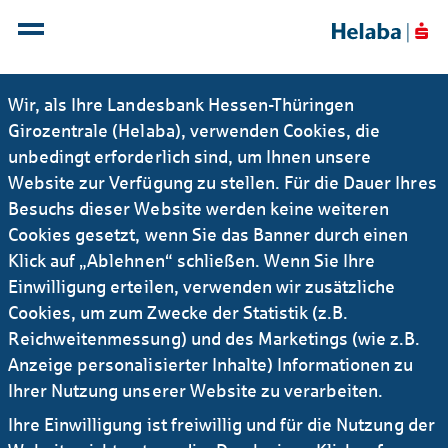
Wir, als Ihre Landesbank Hessen-Thüringen
Girozentrale (Helaba), verwenden Cookies, die
unbedingt erforderlich sind, um Ihnen unsere
Können mehrere Personen ein
Website zur Verfügung zu stellen. Für die Dauer Ihres
photoTAN-Lesegerät nutzen?
Besuchs dieser Website werden keine weiteren
Cookies gesetzt, wenn Sie das Banner durch einen
Eine gleichzeitige Nutzung von mehreren Personen
Klick auf „Ablehnen“ schließen. Wenn Sie Ihre
ist nicht vorgesehen. Das photoTAN-Lesegerät kann
Einwilligung erteilen, verwenden wir zusätzliche
nach dem Löschen der aktuellen Aktivierung am Gerät
Cookies, um zum Zwecke der Statistik (z.B.
von einem anderen Nutzer übernommen werden.
Reichweitenmessung) und des Marketings (wie z.B.
Eine Anleitung zur Löschung der Aktivierung finden
Anzeige personalisierter Inhalte) Informationen zu
Sie
hier
.
Ihrer Nutzung unserer Website zu verarbeiten.
Ihre Einwilligung ist freiwillig und für die Nutzung der