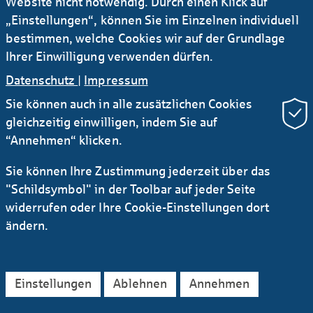
Website nicht notwendig. Durch einen Klick auf
„Einstellungen“, können Sie im Einzelnen individuell
bestimmen, welche Cookies wir auf der Grundlage
Ihrer Einwilligung verwenden dürfen.
Datenschutz
|
Impressum
Sie können auch in alle zusätzlichen Cookies
Newsletter Research
RSS
gleichzeitig einwilligen, indem Sie auf
“Annehmen“ klicken.
Kontakt
Service
Sichere E-Mail Kommunikation
Sie können Ihre Zustimmung jederzeit über das
Instagram
LinkedIn
YouTube
"Schildsymbol" in der Toolbar auf jeder Seite
AGB
Datenschutz
Impressum
Rechtliches
widerrufen oder Ihre Cookie-Einstellungen dort
Barrierefreiheitserklärung
ändern.
Einstellungen
Ablehnen
Annehmen