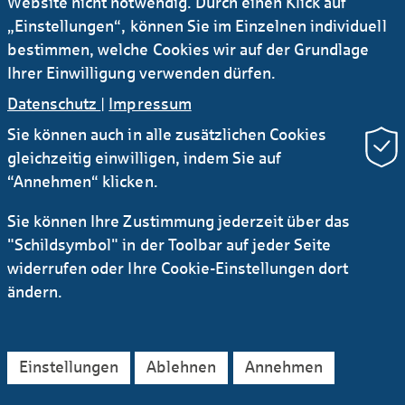
Website nicht notwendig. Durch einen Klick auf
„Einstellungen“, können Sie im Einzelnen individuell
bestimmen, welche Cookies wir auf der Grundlage
Ihrer Einwilligung verwenden dürfen.
Datenschutz
|
Impressum
Sie können auch in alle zusätzlichen Cookies
gleichzeitig einwilligen, indem Sie auf
Newsletter Research
RSS
“Annehmen“ klicken.
Kontakt
Service
Sichere E-Mail Kommunikation
Sie können Ihre Zustimmung jederzeit über das
Instagram
LinkedIn
YouTube
"Schildsymbol" in der Toolbar auf jeder Seite
widerrufen oder Ihre Cookie-Einstellungen dort
AGB
Datenschutz
Impressum
Rechtliches
ändern.
Barrierefreiheitserklärung
Einstellungen
Ablehnen
Annehmen