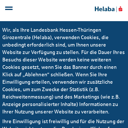
Wir, als Ihre Landesbank Hessen-Thüringen
Girozentrale (Helaba), verwenden Cookies, die
unbedingt erforderlich sind, um Ihnen unsere
Wo finde ich weiterführende,
Website zur Verfügung zu stellen. Für die Dauer Ihres
detaillierte Informationen zu
Besuchs dieser Website werden keine weiteren
einzelnen Funktionen?
Cookies gesetzt, wenn Sie das Banner durch einen
Klick auf „Ablehnen“ schließen. Wenn Sie Ihre
Weiterführende und detaillierte Informationen
Einwilligung erteilen, verwenden wir zusätzliche
erhalten Sie jederzeit über die Online-Hilfe im Helaba
Cookies, um zum Zwecke der Statistik (z.B.
Webbanking oder über die Electronic-Banking-Hotline
Reichweitenmessung) und des Marketings (wie z.B.
unter +49 / 69 9132 - 2510 oder
-b
nk
ng
h
l
b
Anzeige personalisierter Inhalte) Informationen zu
d
Ihrer Nutzung unserer Website zu verarbeiten.
Ihre Einwilligung ist freiwillig und für die Nutzung der