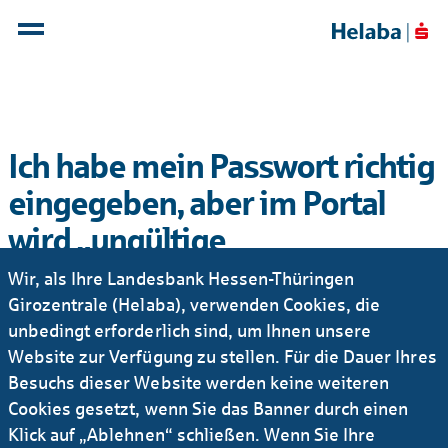
Ich habe mein Passwort richtig
eingegeben, aber im Portal
wird „ungültige
Anmeldedaten“ angezeigt.
Wir, als Ihre Landesbank Hessen-Thüringen
Girozentrale (Helaba), verwenden Cookies, die
Dies kann mehrere Ursachen haben. Bitte prüfen Sie
unbedingt erforderlich sind, um Ihnen unsere
Folgendes:
Website zur Verfügung zu stellen. Für die Dauer Ihres
Besuchs dieser Website werden keine weiteren
Haben Sie Ihre Benutzer-ID korrekt eingegeben?
Cookies gesetzt, wenn Sie das Banner durch einen
Haben Sie Ihr Passwort kürzlich geändert?
Klick auf „Ablehnen“ schließen. Wenn Sie Ihre
Benutzen Sie das richtige photoTAN-Lesegerät?