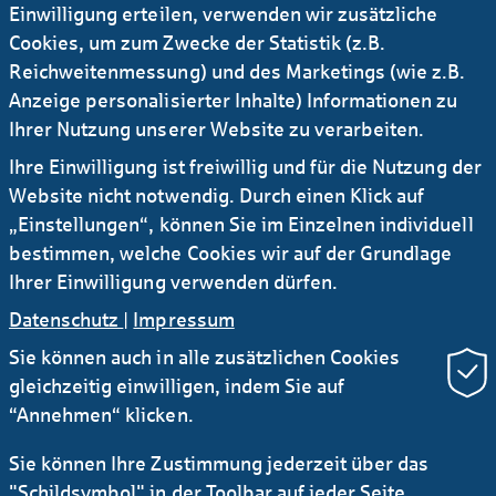
Einwilligung erteilen, verwenden wir zusätzliche
Haben Sie sich über einen längeren Zeitraum
Cookies, um zum Zwecke der Statistik (z.B.
(länger als 6 Monate) nicht im Webbanking
Reichweitenmessung) und des Marketings (wie z.B.
angemeldet?
Anzeige personalisierter Inhalte) Informationen zu
Falls Sie das Problem so nicht lösen können, mailen
Ihrer Nutzung unserer Website zu verarbeiten.
Sie bitte an unsere
Ihre Einwilligung ist freiwillig und für die Nutzung der
Electronic-Banking-Hotline
-b
nk
ng
h
l
b
d
Website nicht notwendig. Durch einen Klick auf
oder rufen Sie +49 69/ 9132- 2510 an.
„Einstellungen“, können Sie im Einzelnen individuell
bestimmen, welche Cookies wir auf der Grundlage
Ihrer Einwilligung verwenden dürfen.
Datenschutz
|
Impressum
Sie können auch in alle zusätzlichen Cookies
gleichzeitig einwilligen, indem Sie auf
“Annehmen“ klicken.
Sie können Ihre Zustimmung jederzeit über das
Newsletter Research
RSS
"Schildsymbol" in der Toolbar auf jeder Seite