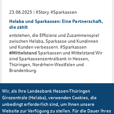
23.06.2025
#Story
#Sparkassen
Helaba und Sparkassen: Eine Partnerschaft,
die zählt
entstehen, die Effizienz und Zusammenspiel
zwischen Helaba, Sparkasse und Kundinnen
und Kunden verbessern. #Sparkassen
#Mittelstand
Sparkassen und Mittelstand Wir
sind Sparkassenzentralbank in Hessen,
Thüringen, Nordrhein-Westfalen und
Brandenburg.
Wir, als Ihre Landesbank Hessen-Thüringen
Girozentrale (Helaba), verwenden Cookies, die
Emissionen-Suche
unbedingt erforderlich sind, um Ihnen unsere
Website zur Verfügung zu stellen. Für die Dauer Ihres
Für insti­tutio­nelle Anleger: Suche nach Öffent­