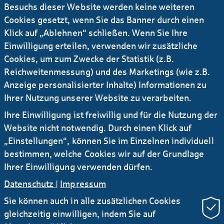
Besuchs dieser Website werden keine weiteren
lichen Pfand­briefen, Hypo­theken­pfand­briefen,
Cookies gesetzt, wenn Sie das Banner durch einen
unge­deckten Inhaber­schuld­verschrei­bungen
Klick auf „Ablehnen“ schließen. Wenn Sie Ihre
und Debt Issuance Pro­gram­men der Helaba.
Einwilligung erteilen, verwenden wir zusätzliche
Cookies, um zum Zwecke der Statistik (z.B.
zur ISIN-Suche
Reichweitenmessung) und des Marketings (wie z.B.
Anzeige personalisierter Inhalte) Informationen zu
Ihrer Nutzung unserer Website zu verarbeiten.
Zertifikate-Portal
Ihre Einwilligung ist freiwillig und für die Nutzung der
Website nicht notwendig. Durch einen Klick auf
Sie suchen als Privat­kunde eine Retail-Emis­
„Einstellungen“, können Sie im Einzelnen individuell
sion der Helaba?
bestimmen, welche Cookies wir auf der Grundlage
Ihrer Einwilligung verwenden dürfen.
zum Helaba-Zertifikateportal
Datenschutz
|
Impressum
Sie können auch in alle zusätzlichen Cookies
gleichzeitig einwilligen, indem Sie auf