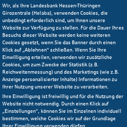
Die Helaba stellt der OVG Real
Wir, als Ihre Landesbank Hessen-Thüringen
Estate eine Develop­ment­finan­
Girozentrale (Helaba), verwenden Cookies, die
zierung über rund EUR 115 Mio
unbedingt erforderlich sind, um Ihnen unsere
zur Ver­fügung.
Website zur Verfügung zu stellen. Für die Dauer Ihres
Besuchs dieser Website werden keine weiteren
Cookies gesetzt, wenn Sie das Banner durch einen
Klick auf „Ablehnen“ schließen. Wenn Sie Ihre
Einwilligung erteilen, verwenden wir zusätzliche
Cookies, um zum Zwecke der Statistik (z.B.
Reichweitenmessung) und des Marketings (wie z.B.
Anzeige personalisierter Inhalte) Informationen zu
Ihrer Nutzung unserer Website zu verarbeiten.
Ihre Einwilligung ist freiwillig und für die Nutzung der
Website nicht notwendig. Durch einen Klick auf
„Einstellungen“, können Sie im Einzelnen individuell
bestimmen, welche Cookies wir auf der Grundlage
Ihrer Einwilligung verwenden dürfen.