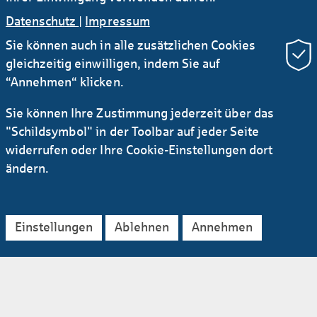
Datenschutz
|
Impressum
Sie können auch in alle zusätzlichen Cookies
gleichzeitig einwilligen, indem Sie auf
Die beiden Gebäude mit einer Holz-Hybrid-
“Annehmen“ klicken.
Kons­truktion stellen künftig rund 28.700 qm
Nutz­fläche zur Ver­fügung und bieten ihren
Sie können Ihre Zustimmung jederzeit über das
Nutzern ein Arbeits­umfeld, das den neuesten
"Schildsymbol" in der Toolbar auf jeder Seite
An­forder­ungen einer modernen Arbeits­welt
widerrufen oder Ihre Cookie-Einstellungen dort
ent­spricht. Dabei ent­wickelt EDGE
ändern.
Technologies konse­quent seine in den bis­
herigen Projekten bereits einge­setzte Smart
Building Kom­ponen­ten konse­quent weiter.
Einstellungen
Ablehnen
Annehmen
Damit soll auch dieses Projekt den höchsten
An­sprüchen an Nach­haltig­keit und Nutzer­
freund­lich­keit gerecht werden. Als Mieter
konnte der energie­konzern Vatten­fall gewon­
nen werden, der dort seine neue Deutschland-