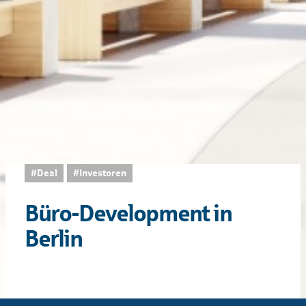
#Deal
#Investoren
Büro-Develop­ment in
Berlin