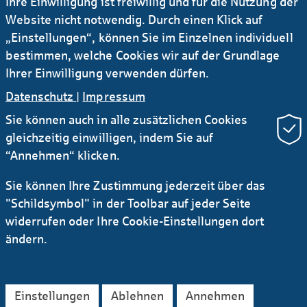
Ihre Einwilligung ist freiwillig und für die Nutzung der
Website nicht notwendig. Durch einen Klick auf
„Einstellungen“, können Sie im Einzelnen individuell
bestimmen, welche Cookies wir auf der Grundlage
Ihrer Einwilligung verwenden dürfen.
Datenschutz
|
Impressum
Sie können auch in alle zusätzlichen Cookies
gleichzeitig einwilligen, indem Sie auf
“Annehmen“ klicken.
Sie können Ihre Zustimmung jederzeit über das
Newsletter Research
RSS
"Schildsymbol" in der Toolbar auf jeder Seite
widerrufen oder Ihre Cookie-Einstellungen dort
Kontakt
Service
Sichere E-Mail Kommunikation
ändern.
Instagram
LinkedIn
YouTube
AGB
Datenschutz
Impressum
Rechtliches
Einstellungen
Ablehnen
Annehmen
Barrierefreiheitserklärung