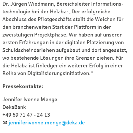
Dr. Jürgen Wiedmann, Bereichsleiter Infor­mations­
techno­logie bei der Helaba: „Der erfolgreiche
Abschluss des Pilot­geschäfts stellt die Weichen für
den branchen­weiten Start der Plattform in der
zweistufigen Projektphase. Wir haben auf unseren
ersten Erfahrungen in der digitalen Platzierung von
Schuldschein­darlehen aufgebaut und dort ange­setzt,
wo bestehende Lösungen ihre Grenzen ziehen. Für
die Helaba ist finledger ein weiterer Erfolg in einer
Reihe von Digitali­sierungs­initiativen.“
Pressekontakte:
Jennifer Ivonne Menge
DekaBank
+49 69 71 47 - 24 13
j
nn
f
r
v
nn
m
ng
d
k
d