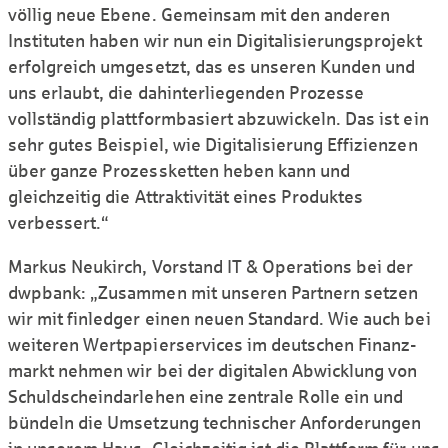
völlig neue Ebene. Gemeinsam mit den anderen
Instituten haben wir nun ein Digitali­sierungs­projekt
erfolg­reich umge­setzt, das es unseren Kunden und
uns erlaubt, die dahinter­liegenden Prozesse
vollständig plattform­basiert abzu­wickeln. Das ist ein
sehr gutes Beispiel, wie Digitali­sierung Effizienzen
über ganze Prozess­ketten heben kann und
gleichzeitig die Attrak­tivität eines Produktes
verbessert.“
Markus Neukirch, Vorstand IT & Operations bei der
dwpbank: „Zusammen mit unseren Partnern setzen
wir mit finledger einen neuen Standard. Wie auch bei
weiteren Wertpapierservices im deutschen Finanz­
markt nehmen wir bei der digitalen Abwicklung von
Schuldschein­darlehen eine zentrale Rolle ein und
bündeln die Umsetzung technischer Anfor­derungen