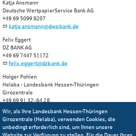
Katja Ansmann
Deutsche WertpapierService Bank AG
+49 69 5099 8207
k
tj
nsm
nn
dwpb
nk
d
Felix Eggert
DZ BANK AG
+49 69 7447 51172
f
l
x
gg
rt
dzb
nk
d
Holger Pohlen
Helaba - Landesbank Hessen-Thüringen
Girozentrale
+49 69 91 32–64 28
h
lg
r
p
hl
n
h
l
b
d
Wir, als Ihre Landesbank Hessen-Thüringen
Girozentrale (Helaba), verwenden Cookies, die
Link teilen
unbedingt erforderlich sind, um Ihnen unsere
Website zur Verfügung zu stellen. Für die Dauer Ihres