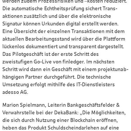
werden zudem Prozess­risiken und –kosten reduziert.
Die automatische Echt­heits­prüfung sichert Trans­
aktionen zusätzlich und über die elektro­nische
Signatur können Urkunden digital erstellt werden.
Eine Übersicht der einzelnen Trans­aktionen mit dem
aktuellen Bear­beitungs­stand wird über die Plattform
lückenlos dokumentiert und transparent darge­stellt.
Das Pilotgeschäft ist der erste Schritt des
zweistufigen Go-Live von finledger. Im nächsten
Schritt wird dann ein Geschäft mit einem projekt­unab­
hängigen Partner durchge­führt. Die technische
Umsetzung erfolgt mithilfe des IT-Dienst­leisters
adesso AG.
Marion Spielmann, Leiterin Bankge­schäfts­felder &
Ver­wahr­stelle bei der DekaBank: „Die Möglich­keiten,
die sich durch Nutzung einer Blockchain eröffnen,
heben das Produkt Schuldschein­darlehen auf eine