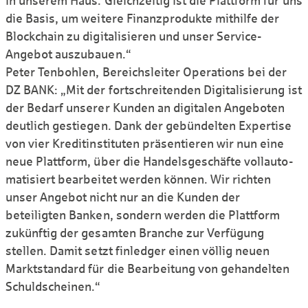
in unserem Haus. Gleichzeitig ist die Plattform für uns
die Basis, um weitere Finanz­produkte mithilfe der
Block­chain zu digitalisieren und unser Service-
Angebot auszu­bauen.“
Peter Tenbohlen, Bereichs­leiter Operations bei der
DZ BANK: „Mit der fort­schreitenden Digitali­sierung ist
der Bedarf unserer Kunden an digitalen Angeboten
deutlich gestiegen. Dank der gebündelten Expertise
von vier Kredit­instituten präsen­tieren wir nun eine
neue Plattform, über die Handels­ge­schäfte voll­auto­
matisiert bearbeitet werden können. Wir richten
unser Angebot nicht nur an die Kunden der
beteiligten Banken, sondern werden die Plattform
zukünftig der gesamten Branche zur Verfügung
stellen. Damit setzt finledger einen völlig neuen
Markt­standard für die Bearbeitung von gehandelten
Schuld­scheinen.“