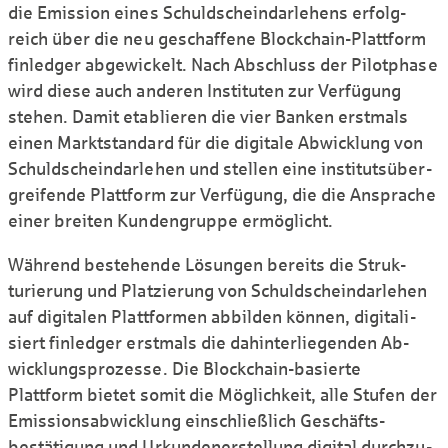
die Emission eines Schuldschein­darlehens erfolg­
reich über die neu geschaffene Block­chain-Plattform
finledger abge­wickelt. Nach Abschluss der Pilotphase
wird diese auch anderen Instituten zur Verfügung
stehen. Damit etablieren die vier Banken erstmals
einen Markt­standard für die digitale Abwicklung von
Schuld­schein­darlehen und stellen eine insti­tuts­­über­
greifende Plattform zur Verfügung, die die Ansprache
einer breiten Kunden­gruppe ermöglicht.
Während bestehende Lösungen bereits die Struk­
turierung und Platzierung von Schuld­schein­darlehen
auf digitalen Plattformen abbilden können, digitali­
siert finledger erstmals die dahinter­liegenden Ab­
wicklungs­prozesse. Die Block­chain-basierte
Plattform bietet somit die Möglich­keit, alle Stufen der
Emissions­abwicklung einschließlich Geschäfts­
bestätigung und Ur­kunden­erstellung digital durch­zu­