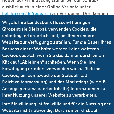
Neben der Print­fassung stellen wir den Jahres­
ausblick auch in einer Online-Variante unter
helaba.com/de/research
zur Ver­fügung. Dort können
Sie zusätz­liche multi­mediale Inhalte abrufen.
Wir, als Ihre Landesbank Hessen-Thüringen
Girozentrale (Helaba), verwenden Cookies, die
Link teilen
unbedingt erforderlich sind, um Ihnen unsere
Website zur Verfügung zu stellen. Für die Dauer Ihres
Info drucken
Besuchs dieser Website werden keine weiteren
Cookies gesetzt, wenn Sie das Banner durch einen
Ursula-Brita Krück
Klick auf „Ablehnen“ schließen. Wenn Sie Ihre
Einwilligung erteilen, verwenden wir zusätzliche
Cookies, um zum Zwecke der Statistik (z.B.
stv. Pressesprecherin
Reichweitenmessung) und des Marketings (wie z.B.
Anzeige personalisierter Inhalte) Informationen zu
+49 69 / 91 32 - 21 92
Ihrer Nutzung unserer Website zu verarbeiten.
Ihre Einwilligung ist freiwillig und für die Nutzung der
E-Mail
Website nicht notwendig. Durch einen Klick auf