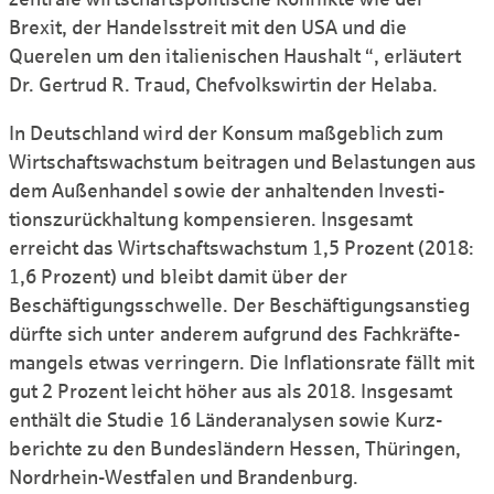
Brexit, der Handels­streit mit den USA und die
Querelen um den italienischen Haushalt “, erläutert
Dr. Gertrud R. Traud, Chef­volks­wirtin der Helaba.
In Deutschland wird der Konsum maßgeblich zum
Wirt­schafts­wachstum beitragen und Belastungen aus
dem Außen­handel sowie der anhaltenden Investi­
tions­zurückhaltung kom­pen­sieren. Insgesamt
erreicht das Wirt­schafts­wachstum 1,5 Prozent (2018:
1,6 Prozent) und bleibt damit über der
Beschäftigungs­schwelle. Der Be­schäftigungs­an­stieg
dürfte sich unter anderem aufgrund des Fach­kräfte­
mangels etwas verringern. Die Inflations­rate fällt mit
gut 2 Prozent leicht höher aus als 2018. Insge­samt
enthält die Studie 16 Länder­analysen sowie Kurz­
berichte zu den Bundes­ländern Hessen, Thüringen,
Nordrhein-Westfalen und Brandenburg.