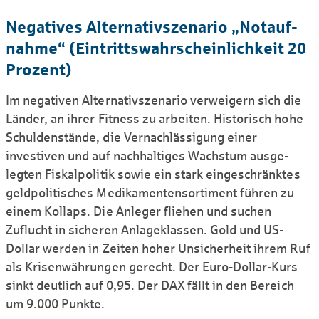
Nega­tives Alter­nativ­szenario „Not­auf­
nahme“ (Eintritts­wahr­schein­lich­keit 20
Prozent)
Im negativen Alter­nativ­szenario ver­weigern sich die
Länder, an ihrer Fitness zu arbeiten. Historisch hohe
Schulden­stände, die Vernach­lässigung einer
investiven und auf nach­haltiges Wachstum aus­ge­
legten Fiskal­politik sowie ein stark einge­schränktes
geld­polit­isches Medi­kamenten­sorti­ment führen zu
einem Kollaps. Die Anleger fliehen und suchen
Zuflucht in sicheren Anlage­klassen. Gold und US-
Dollar werden in Zeiten hoher Unsicher­heit ihrem Ruf
als Krisen­währungen gerecht. Der Euro-Dollar-Kurs
sinkt deutlich auf 0,95. Der DAX fällt in den Bereich
um 9.000 Punkte.