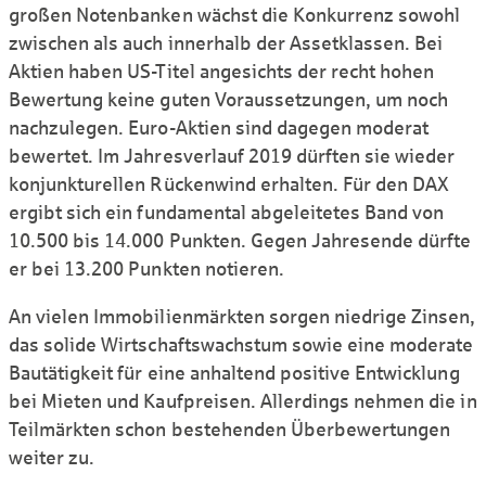
großen Noten­banken wächst die Konkur­renz sowohl
zwischen als auch innerhalb der Asset­klassen. Bei
Aktien haben US-Titel angesichts der recht hohen
Bewertung keine guten Voraus­setzungen, um noch
nachzu­legen. Euro-Aktien sind dagegen moderat
bewertet. Im Jahresverlauf 2019 dürften sie wieder
kon­junk­turellen Rücken­wind erhalten. Für den DAX
ergibt sich ein funda­mental abgeleitetes Band von
10.500 bis 14.000 Punkten. Gegen Jahres­ende dürfte
er bei 13.200 Punkten notieren.
An vielen Immo­bilien­märkten sorgen niedrige Zinsen,
das solide Wirtschafts­wachstum sowie eine moderate
Bau­tätigkeit für eine anhaltend positive Ent­wicklung
bei Mieten und Kauf­preisen. Allerdings nehmen die in
Teil­märkten schon bestehenden Über­bewert­ungen
weiter zu.