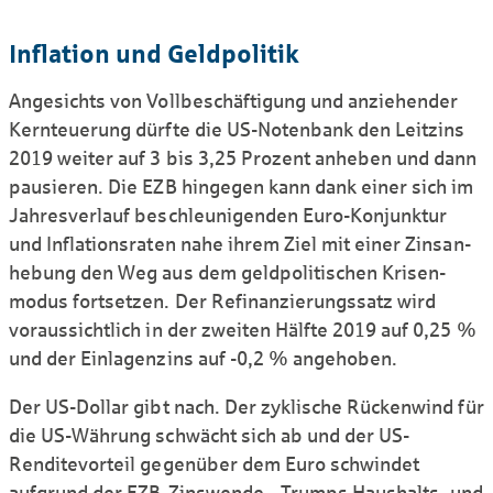
Inflation und Geld­politik
Angesichts von Vollbe­schäftigung und anziehender
Kern­teuerung dürfte die US-Notenbank den Leitzins
2019 weiter auf 3 bis 3,25 Prozent anheben und dann
pausieren. Die EZB hingegen kann dank einer sich im
Jahres­verlauf beschleuni­genden Euro-Kon­junk­tur
und Inflations­raten nahe ihrem Ziel mit einer Zinsan­
hebung den Weg aus dem geld­politischen Krisen­
modus fort­setzen. Der Refinan­zierungssatz wird
voraus­sichtlich in der zweiten Hälfte 2019 auf 0,25 %
und der Einlagenzins auf -0,2 % angehoben.
Der US-Dollar gibt nach. Der zyklische Rücken­wind für
die US-Währung schwächt sich ab und der US-
Rendite­vorteil gegen­über dem Euro schwindet
aufgrund der EZB-Zinswende. „Trumps Haushalts- und