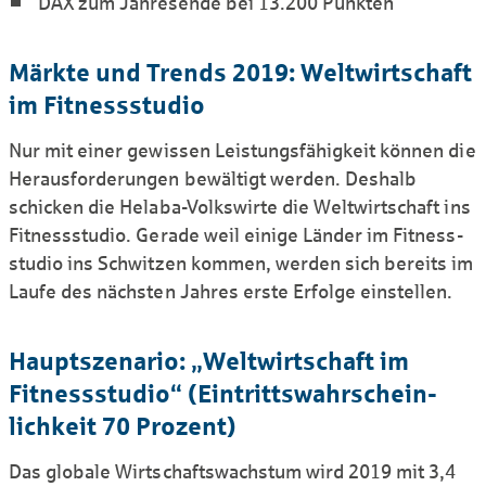
DAX zum Jahresende bei 13.200 Punkten
Märkte und Trends 2019: Weltwirt­schaft
im Fitness­studio
Nur mit einer gewissen Leistungs­fähigkeit können die
Heraus­forderungen bewältigt werden. Deshalb
schicken die Helaba-Volkswirte die Weltwirtschaft ins
Fitness­studio. Gerade weil einige Länder im Fitness­
studio ins Schwitzen kommen, werden sich bereits im
Laufe des nächsten Jahres erste Erfolge einstellen.
Haupt­szenario: „Welt­wirt­schaft im
Fitness­studio“ (Eintritts­wahr­schein­
lich­keit 70 Prozent)
Das globale Wirtschafts­wachstum wird 2019 mit 3,4