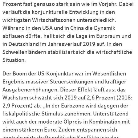
Prozent fast genauso stark sein wie im Vorjahr. Dabei
verläuft die konjunkturelle Entwicklung in den
wichtigsten Wirtschaft­szonen unter­schiedlich.
Während in den USA und in China die Dynamik
abflauen dürfte, hellt sich die Lage im Euroraum und
in Deutschland im Jahresverlauf 2019 auf. In den
Schwellen­ländern stabilisiert sich die wirtschaftliche
Situation.
Der Boom der US-Konjunktur war im Wesent­lichen
Ergebnis massiver Steuer­senkungen und kräftiger
Aus­gaben­erhöhungen. Dieser Effekt läuft aus, das
Wachstum schwächt sich 2019 auf 2,6 Prozent (2018:
2,9 Prozent) ab. „In der Euro­zone wird dagegen der
fiskal­politische Stimulus zunehmen. Unter­stützend
wirkt auch der moderate Ölpreis in Kombi­nation mit
einem stärkeren Euro. Zudem entspannen sich
zentrale wirt­schafts­politische Konflikte wie der