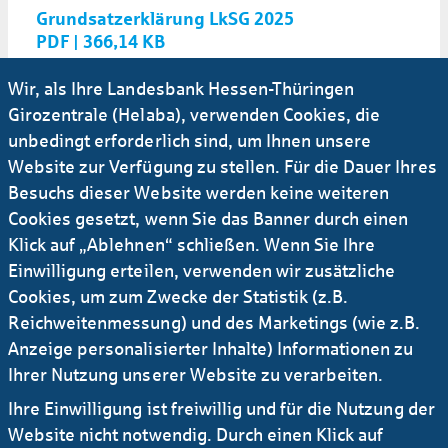
Grundsatzerklärung LkSG 2025
PDF | 366,14 KB
Wir, als Ihre Landesbank Hessen-Thüringen
09.04.2025
Girozentrale (Helaba), verwenden Cookies, die
LkSG Bericht Geschäftsjahr 2024
unbedingt erforderlich sind, um Ihnen unsere
PDF | 163,90 KB
Website zur Verfügung zu stellen. Für die Dauer Ihres
Besuchs dieser Website werden keine weiteren
27.08.2024
Cookies gesetzt, wenn Sie das Banner durch einen
Supplier Code of Conduct
Klick auf „Ablehnen“ schließen. Wenn Sie Ihre
PDF | 274,23 KB
Einwilligung erteilen, verwenden wir zusätzliche
Cookies, um zum Zwecke der Statistik (z.B.
Reichweitenmessung) und des Marketings (wie z.B.
28.05.2024
Anzeige personalisierter Inhalte) Informationen zu
LkSG Bericht Geschäftsjahr 2023
Ihrer Nutzung unserer Website zu verarbeiten.
PDF | 163,86 KB
Ihre Einwilligung ist freiwillig und für die Nutzung der
Website nicht notwendig. Durch einen Klick auf
26.01.2023