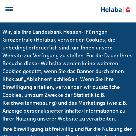
Wir, als Ihre Landesbank Hessen-Thüringen
Girozentrale (Helaba), verwenden Cookies, die
unbedingt erforderlich sind, um Ihnen unsere
Aldi-
Website zur Verfügung zu stellen. Für die Dauer Ihres
Gutscheine/Geschenkkarten –
Besuchs dieser Website werden keine weiteren
Wohin wende ich mich bei
Cookies gesetzt, wenn Sie das Banner durch einen
Klick auf „Ablehnen“ schließen. Wenn Sie Ihre
Fragen zu den Gutscheinen?
Einwilligung erteilen, verwenden wir zusätzliche
Cookies, um zum Zwecke der Statistik (z.B.
Bitte richten Sie Ihr Anliegen an
Reichweitenmessung) und des Marketings (wie z.B.
helabacards@helaba.de
.
Anzeige personalisierter Inhalte) Informationen zu
Ihrer Nutzung unserer Website zu verarbeiten.
Ihre Einwilligung ist freiwillig und für die Nutzung der