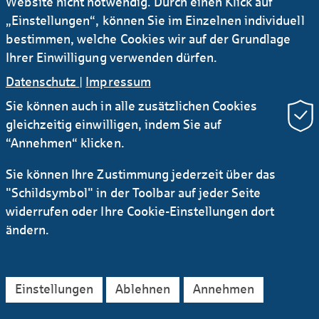
Website nicht notwendig. Durch einen Klick auf
„Einstellungen“, können Sie im Einzelnen individuell
bestimmen, welche Cookies wir auf der Grundlage
Ihrer Einwilligung verwenden dürfen.
Datenschutz
|
Impressum
Newsletter Research
RSS
Sie können auch in alle zusätzlichen Cookies
gleichzeitig einwilligen, indem Sie auf
Kontakt
Service
Sichere E-Mail Kommunikation
“Annehmen“ klicken.
Instagram
LinkedIn
YouTube
Sie können Ihre Zustimmung jederzeit über das
AGB
Datenschutz
Impressum
Rechtliches
"Schildsymbol" in der Toolbar auf jeder Seite
Barrierefreiheitserklärung
widerrufen oder Ihre Cookie-Einstellungen dort
ändern.
Einstellungen
Ablehnen
Annehmen