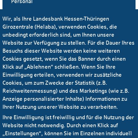
Personal
Wir, als Ihre Landesbank Hessen-Thüringen
+49 69 / 91 32 - 29 55
Girozentrale (Helaba), verwenden Cookies, die
unbedingt erforderlich sind, um Ihnen unsere
E-Mail
Website zur Verfügung zu stellen. Für die Dauer Ihres
Besuchs dieser Website werden keine weiteren
Cookies gesetzt, wenn Sie das Banner durch einen
Klick auf „Ablehnen“ schließen. Wenn Sie Ihre
Unsere Benefits
Einwilligung erteilen, verwenden wir zusätzliche
Mehr Infos
Cookies, um zum Zwecke der Statistik (z.B.
Reichweitenmessung) und des Marketings (wie z.B.
Anzeige personalisierter Inhalte) Informationen zu
Ihrer Nutzung unserer Website zu verarbeiten.
FAQs für Berufserfahrene
Ihre Einwilligung ist freiwillig und für die Nutzung der
Was uns Bewerberinnen und Bewerber häufig
Website nicht notwendig. Durch einen Klick auf
fragen
„Einstellungen“, können Sie im Einzelnen individuell