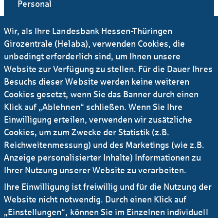
Personal
Wir, als Ihre Landesbank Hessen-Thüringen
+49 69 / 91 32 - 36 55
Girozentrale (Helaba), verwenden Cookies, die
unbedingt erforderlich sind, um Ihnen unsere
E-Mail
Website zur Verfügung zu stellen. Für die Dauer Ihres
Besuchs dieser Website werden keine weiteren
Cookies gesetzt, wenn Sie das Banner durch einen
Klick auf „Ablehnen“ schließen. Wenn Sie Ihre
FAQs für Berufserfahrene
Einwilligung erteilen, verwenden wir zusätzliche
Was uns Bewerberinnen und Bewerber häufig
Cookies, um zum Zwecke der Statistik (z.B.
fragen
Reichweitenmessung) und des Marketings (wie z.B.
Anzeige personalisierter Inhalte) Informationen zu
Jetzt mehr erfahren
Ihrer Nutzung unserer Website zu verarbeiten.
Ihre Einwilligung ist freiwillig und für die Nutzung der
Website nicht notwendig. Durch einen Klick auf
Unsere Benefits
„Einstellungen“, können Sie im Einzelnen individuell