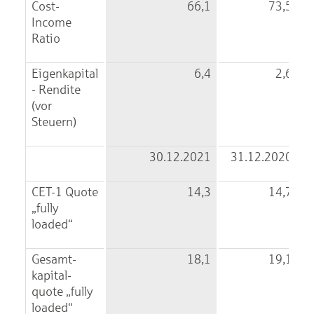
Cost-
66,1
73,5
Income
Ratio
Eigenkapital
6,4
2,6
- Rendite
(vor
Steuern)
30.12.2021
31.12.2020
CET-1 Quote
14,3
14,7
„fully
loaded“
Gesamt­
18,1
19,1
kapital­
quote „fully
loaded“