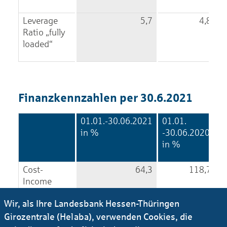
Leverage
5,7
4,8
Ratio „fully
loaded“
Finanz­kenn­zahlen per 30.6.2021
01.01.-30.06.2021
01.01.
in %
-30.06.2020
in %
Cost-
64,3
118,7
Income
Ratio
Wir, als Ihre Landesbank Hessen-Thüringen
Girozentrale (Helaba), verwenden Cookies, die
Eigenkapital
6,7
-6,3