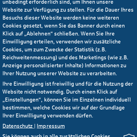
unbedingt erforderlich sind, um Ihnen unsere
- Rendite
(vor
Website zur Verfügung zu stellen. Für die Dauer Ihres
Steuern)
Besuchs dieser Website werden keine weiteren
Cookies gesetzt, wenn Sie das Banner durch einen
30.06.2021
31.12.2020
Klick auf „Ablehnen“ schließen. Wenn Sie Ihre
Einwilligung erteilen, verwenden wir zusätzliche
CET-1
14,0
14,7
Cookies, um zum Zwecke der Statistik (z.B.
Quote
Reichweitenmessung) und des Marketings (wie z.B.
Anzeige personalisierter Inhalte) Informationen zu
Gesamt­
17,9
19,1
Ihrer Nutzung unserer Website zu verarbeiten.
kapital­
quote
Ihre Einwilligung ist freiwillig und für die Nutzung der
Website nicht notwendig. Durch einen Klick auf
Leverage
4,9
4,8
„Einstellungen“, können Sie im Einzelnen individuell
Ratio
bestimmen, welche Cookies wir auf der Grundlage
Ihrer Einwilligung verwenden dürfen.
Datenschutz
|
Impressum
Sie können auch in alle zusätzlichen Cookies