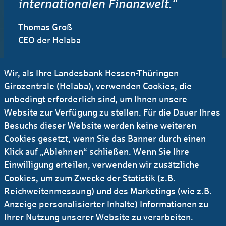
internationalen Finanzwelt.“
Thomas Groß
CEO der Helaba
Wir, als Ihre Landesbank Hessen-Thüringen
Girozentrale (Helaba), verwenden Cookies, die
Kooperationen und Eigen­
unbedingt erforderlich sind, um Ihnen unsere
entwicklungen
Website zur Verfügung zu stellen. Für die Dauer Ihres
Besuchs dieser Website werden keine weiteren
Als Plattformökonomie werden
Cookies gesetzt, wenn Sie das Banner durch einen
internetbasierte Geschäftsmo­delle
Klick auf „Ablehnen“ schließen. Wenn Sie Ihre
bezeichnet, die Anbieter und Interessenten
Einwilligung erteilen, verwenden wir zusätzliche
auf einem digitalen Marktplatz
Cookies, um zum Zwecke der Statistik (z.B.
zusammenbringen. Ein Online­shop, ein
Reichweitenmessung) und des Marketings (wie z.B.
Lieferservice, ein Immobilienportal – allesamt
Anzeige personalisierter Inhalte) Informationen zu
Plattformmo­delle. Auch die Helaba macht sich
Ihrer Nutzung unserer Website zu verarbeiten.
das Prinzip zunutze: einer­seits durch