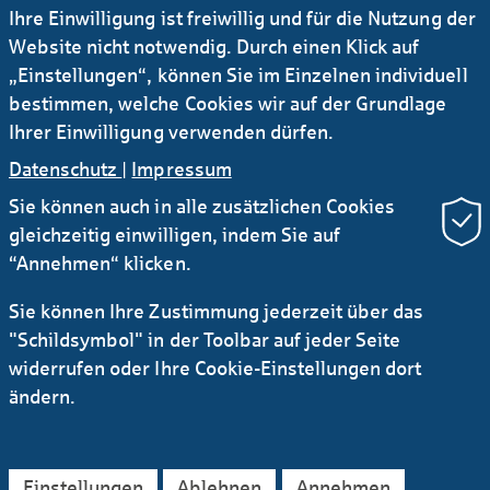
Ihre Einwilligung ist freiwillig und für die Nutzung der
Kooperationen mit bestehenden Plattformen,
Website nicht notwendig. Durch einen Klick auf
ande­rerseits durch die Entwicklung eigener
„Einstellungen“, können Sie im Einzelnen individuell
Lösungen. Von den vielfältigen neuen
bestimmen, welche Cookies wir auf der Grundlage
Möglichkeiten, die sich durch die Plattform­­­­­­­
Ihrer Einwilligung verwenden dürfen.
öko­nomie bei der Helaba eröffnen, profitieren
gleicher­maßen Unternehmens­kunden sowie
Datenschutz
|
Impressum
Kunden aus den Bereich­en Immobilien und
Sie können auch in alle zusätzlichen Cookies
Kommunalfinanzierungen. Auch die Spar­
gleichzeitig einwilligen, indem Sie auf
kassen und Verbundunternehmen erhalten
“Annehmen“ klicken.
damit einen einfachen Zugang zu digitalen
Plattformen.
Sie können Ihre Zustimmung jederzeit über das
"Schildsymbol" in der Toolbar auf jeder Seite
widerrufen oder Ihre Cookie-Einstellungen dort
ändern.
Gezielte Investments für
neue Plattformen
Einstellungen
Ablehnen
Annehmen