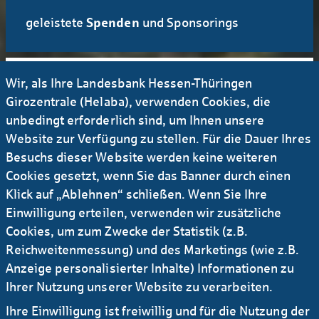
geleistete
Spenden
und Sponsorings
Wir, als Ihre Landesbank Hessen-Thüringen
5,4 Mio. Euro
Girozentrale (Helaba), verwenden Cookies, die
unbedingt erforderlich sind, um Ihnen unsere
in
Weiterbildung
investiert
Website zur Verfügung zu stellen. Für die Dauer Ihres
Besuchs dieser Website werden keine weiteren
Cookies gesetzt, wenn Sie das Banner durch einen
Klick auf „Ablehnen“ schließen. Wenn Sie Ihre
* aus dem aktuellen Nachhaltigkeitsbericht, gültig für das
Einwilligung erteilen, verwenden wir zusätzliche
Geschäftsjahr 2025.
Cookies, um zum Zwecke der Statistik (z.B.
Reichweitenmessung) und des Marketings (wie z.B.
Anzeige personalisierter Inhalte) Informationen zu
Ihrer Nutzung unserer Website zu verarbeiten.
Ihre Einwilligung ist freiwillig und für die Nutzung der