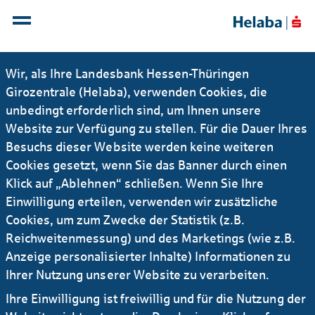
Wir, als Ihre Landesbank Hessen-Thüringen
Girozentrale (Helaba), verwenden Cookies, die
unbedingt erforderlich sind, um Ihnen unsere
Website zur Verfügung zu stellen. Für die Dauer Ihres
Besuchs dieser Website werden keine weiteren
Newsletter Research
RSS
Cookies gesetzt, wenn Sie das Banner durch einen
Klick auf „Ablehnen“ schließen. Wenn Sie Ihre
Kontakt
Service
Sichere E-Mail Kommunikation
Einwilligung erteilen, verwenden wir zusätzliche
Instagram
LinkedIn
YouTube
Cookies, um zum Zwecke der Statistik (z.B.
Reichweitenmessung) und des Marketings (wie z.B.
AGB
Datenschutz
Impressum
Rechtliches
Anzeige personalisierter Inhalte) Informationen zu
Barrierefreiheitserklärung
Ihrer Nutzung unserer Website zu verarbeiten.
Ihre Einwilligung ist freiwillig und für die Nutzung der